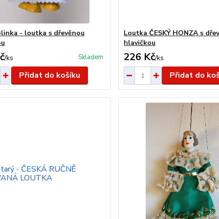
blinka - loutka s dřevěnou
Loutka ČESKÝ HONZA s dře
ou
hlavičkou
č
226 Kč
Skladem
/
ks
/
ks
Přidat do košíku
Přidat do ko