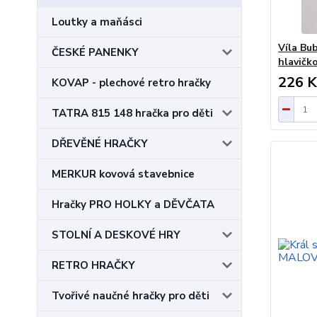
Loutky a maňásci
Víla Bu
ČESKÉ PANENKY
hlavičk
226 K
KOVAP - plechové retro hračky
TATRA 815 148 hračka pro děti
DŘEVĚNÉ HRAČKY
MERKUR kovová stavebnice
Hračky PRO HOLKY a DĚVČATA
STOLNÍ A DESKOVÉ HRY
RETRO HRAČKY
Tvořivé naučné hračky pro děti