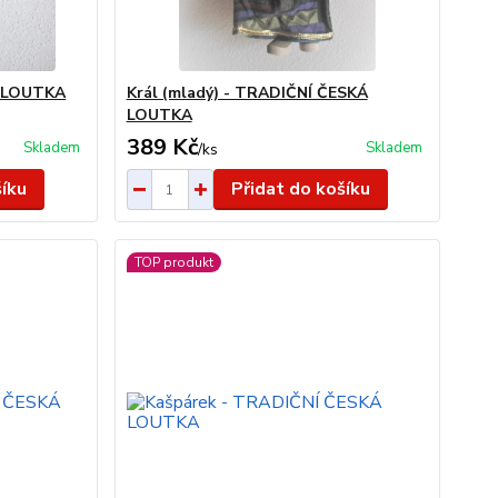
Á LOUTKA
Král (mladý) - TRADIČNÍ ČESKÁ
LOUTKA
389 Kč
Skladem
Skladem
/
ks
šíku
Přidat do košíku
TOP produkt