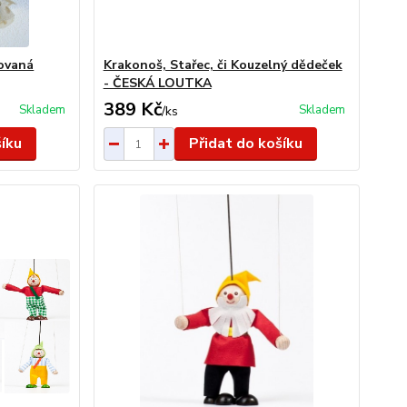
lovaná
Krakonoš, Stařec, či Kouzelný dědeček
- ČESKÁ LOUTKA
389 Kč
Skladem
Skladem
/
ks
šíku
Přidat do košíku