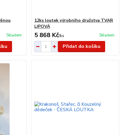
věnou
12ks loutek výrobního družstva TVAR
LIPOVÁ
5 868 Kč
Skladem
Skladem
/
ks
šíku
Přidat do košíku