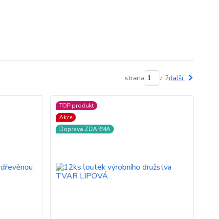
strana
z 2
další
TOP produkt
Akce
Doprava ZDARMA