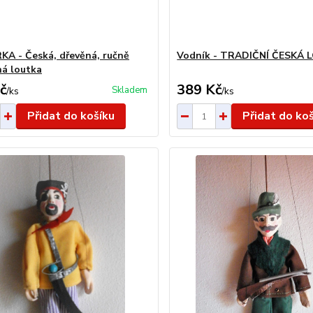
A - Česká, dřevěná, ručně
Vodník - TRADIČNÍ ČESKÁ
á loutka
č
389 Kč
Skladem
/
ks
/
ks
Přidat do košíku
Přidat do ko