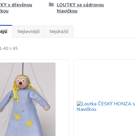
KY s dřevěnou
LOUTKY se sádrovou
čkou
hlavičkou
ější
Nejlevnější
Nejdražší
1-40 z 45