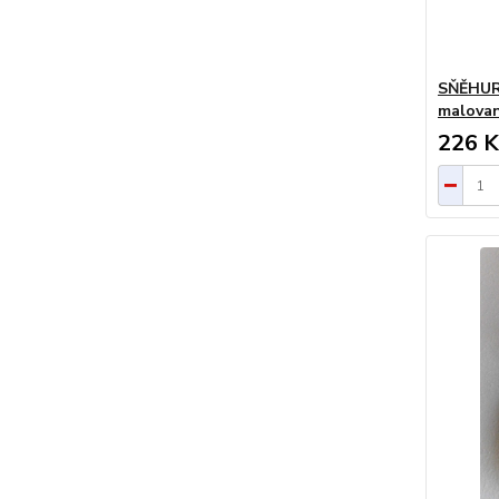
SŇĚHURK
malovan
226 K