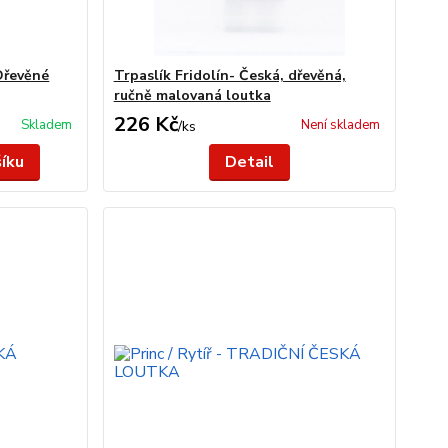
Dřevěné
Trpaslík Fridolín- Česká, dřevěná,
ručně malovaná loutka
226 Kč
Skladem
Není skladem
/
ks
šíku
Detail