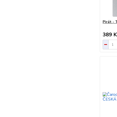
Pirát 
389 K