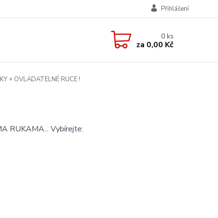
Přihlášení
0
ks
za
0,00 Kč
Y + OVLADATELNÉ RUCE !
UKAMA... Vybírejte: