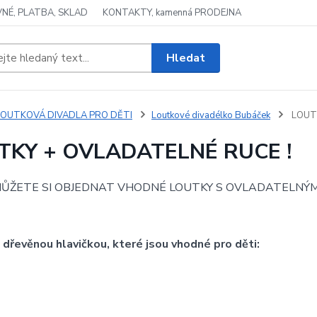
NÉ, PLATBA, SKLAD
KONTAKTY, kamenná PRODEJNA
Hledat
LOUTKOVÁ DIVADLA PRO DĚTI
Loutkové divadélko Bubáček
LOUTK
TKY + OVLADATELNÉ RUCE !
MŮŽETE SI OBJEDNAT VHODNÉ LOUTKY S OVLADATELNÝMA R
 dřevěnou hlavičkou, které jsou vhodné pro děti: