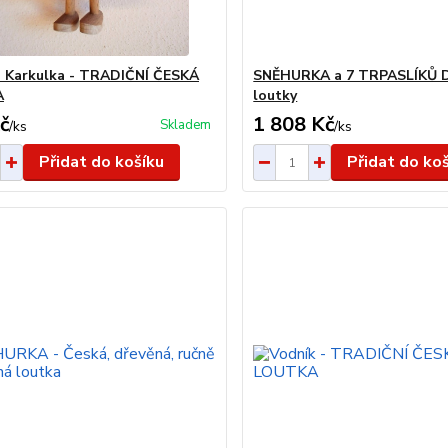
 Karkulka - TRADIČNÍ ČESKÁ
SNĚHURKA a 7 TRPASLÍKŮ 
A
loutky
č
1 808 Kč
Skladem
/
ks
/
ks
Přidat do košíku
Přidat do ko