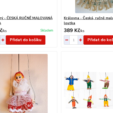
tarý - ČESKÁ RUČNĚ MALOVANÁ
Královna - Česká, ručně ma
A
loutka
č
389 Kč
Skladem
/
ks
/
ks
Přidat do košíku
Přidat do ko