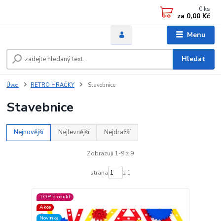
0
ks
za
0,00 Kč
Menu
Hledat
Úvod
RETRO HRAČKY
Stavebnice
Stavebnice
Nejnovější
Nejlevnější
Nejdražší
Zobrazuji 1-9 z 9
strana
z 1
TOP produkt
Akce
Novinka