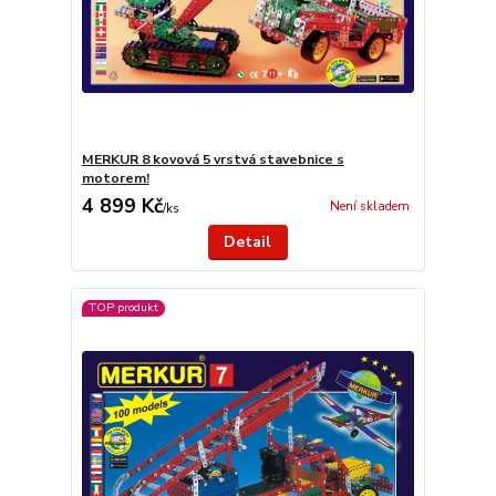
MERKUR 8 kovová 5 vrstvá stavebnice s
motorem!
4 899 Kč
Není skladem
/
ks
Detail
TOP produkt