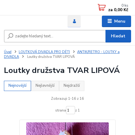
0
ks
za
0,00 Kč
Menu
Hledat
Úvod
LOUTKOVÁ DIVADLA PRO DĚTI
ANTIK/RETRO - LOUTKY a
DIVADLA
Loutky družstva TVAR LIPOVÁ
Loutky družstva TVAR LIPOVÁ
Nejnovější
Nejlevnější
Nejdražší
Zobrazuji 1-16 z 16
strana
z 1