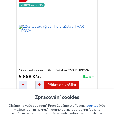
Doprava ZDARMA
12ks loutek výrobního družstva TVAR LIPOVÁ
5 868 Kč
Skladem
/
ks
Přidat do košíku
Zpracování cookies
strana
z 1
Dbáme na Vaše soukromí! Proto žádáme o případný
souhlas
(vše
můžete jedním! kliknutím odmítnout na posledním řádku) s
použitím cookies, abychom Vám mohli zobrazovat obsah dle