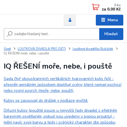
0
ks
za
0,00 Kč
Menu
Hledat
Úvod
LOUTKOVÁ DIVADLA PRO DĚTI
Loutkové divadélko Bubáček
IQ ŘEŠENÍ moře, nebe, i pouště
IQ ŘEŠENÍ moře, nebe, i pouště
Sada čtyř oboustranných vertikálních tvarovaných kulis řeší -
přesněji geniálním způsobem doplňují scény, které nemají pochozí
nebo rovný povrch (moře, nebe, poušť).
Kulisy se zasouvají do drážek v podlaze jeviště.
Difuzní kulisy (použité pouze u nejvyšší řady divadel s efektním
barevným osvětlením, pokud jsou uvedeny v popisu prouktu) -
mění navíc svoji barvu a tedy i scénický charakter dle způsobu