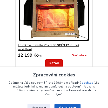
Loutkové divadlo 70 cm 30 SCÉN 12 loutek,
osvětlení
12 199 Kč
Není skladem
/
ks
Detail
Zpracování cookies
strana
z 1
Dbáme na Vaše soukromí! Proto žádáme o případný
souhlas
(vše
můžete jedním! kliknutím odmítnout na posledním řádku) s
použitím cookies, abychom Vám mohli zobrazovat obsah dle
Vašich zájmů.
Souhlasím
Nastavení