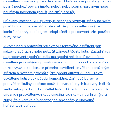
nasvětlení. Umožňují provedení scén, které ze své podstaty nemají
pevný pochozí povrch (moře, nebe), nebo scén s nerovným nebo
neurčitým povrchem (poušť, na cizí planetě).
Průsvitný materiál kulisy který je schopen rozptýlit světlo na svém
povrchu nebo ve své struktuře -tak, že při nasvětlení světlem
konkrétní barvy budí dojem celoplošného probarvení. Vln, pouštní
duny. nebe...
V kombinaci s ostatními reflektory efektového osvětlení pak
můžeme zdůraznit nebo potlačit zářivost těchto kulis. Zasadní vliv
na probarvení spodních kulis má spodní reflekor. Rovnoměrné
osvětlení je zajištěno optimální vzájemnou polohou kulis a zdroje.
Je zde využito kombinace přímého osvětlení, osvětlení odraženým
světlem a světlem procházejícím přední difuzní kulisou. Takto
osvětlené kulisy pak působí kompaktně. Zajímavé barevné
prosvětlení kulisy docílíme použitím dvou různých barevných filtrů
vedle sebe před spodním reflektorem. Divadlo obsahuje sadu tří
difuzních prosvětlených kulis umožňujících kombinací hran (vlna,
zuby), čtyři vertikální varianty podlahy scény a libovolné
horizontální variace.