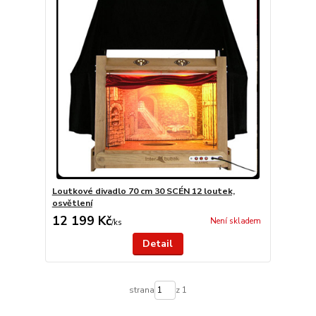
Loutkové divadlo 70 cm 30 SCÉN 12 loutek,
osvětlení
12 199 Kč
Není skladem
/
ks
Detail
strana
z 1