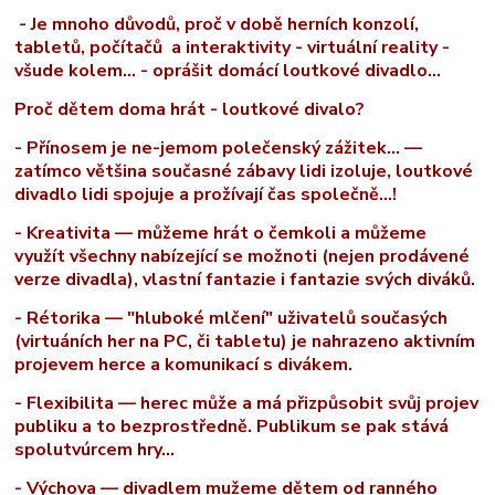
- Je mnoho důvodů, proč v době herních konzolí,
tabletů, počítačů a interaktivity - virtuální reality -
všude kolem... - oprášit domácí loutkové divadlo...
Proč dětem doma hrát - loutkové divalo?
- Přínosem je ne-jemom polečenský zážitek... —
zatímco většina současné zábavy lidi izoluje, loutkové
divadlo lidi spojuje a prožívají čas společně...!
- Kreativita — můžeme hrát o čemkoli a můžeme
využít všechny nabízející se možnoti (nejen prodávené
verze divadla), vlastní fantazie i fantazie svých diváků.
- Rétorika — "hluboké mlčení" uživatelů současých
(virtuáních her na PC, či tabletu) je nahrazeno aktivním
projevem herce a komunikací s divákem.
- Flexibilita — herec může a má přizpůsobit svůj projev
publiku a to bezprostředně. Publikum se pak stává
spolutvúrcem hry...
- Výchova — divadlem mužeme dětem od ranného