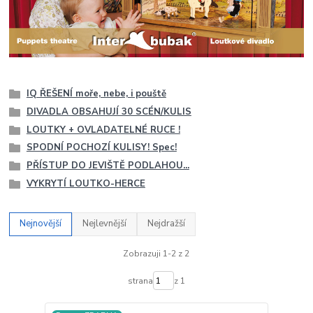
IQ ŘEŠENÍ moře, nebe, i pouště
DIVADLA OBSAHUJÍ 30 SCÉN/KULIS
LOUTKY + OVLADATELNÉ RUCE !
SPODNÍ POCHOZÍ KULISY! Spec!
PŘÍSTUP DO JEVIŠTĚ PODLAHOU...
VYKRYTÍ LOUTKO-HERCE
Nejnovější
Nejlevnější
Nejdražší
Zobrazuji 1-2 z 2
strana
z 1