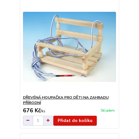
DŘEVÉNÁ HOUPAČKA PRO DĚTI NA ZAHRADU
PŘÍRODNÍ
676 Kč
Skladem
/
ks
Přidat do košíku