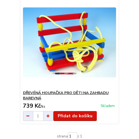
DŘEVÉNÁ HOUPAČKA PRO DĚTI NA ZAHRADU
BAREVNÁ
739 Kč
Skladem
/
ks
Přidat do košíku
strana
z 1