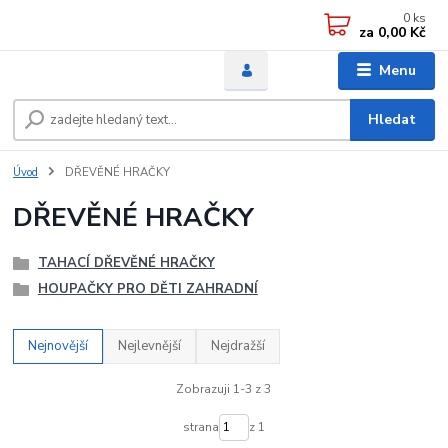
0
ks
za
0,00 Kč
Menu
Hledat
Úvod
DŘEVĚNÉ HRAČKY
DŘEVĚNÉ HRAČKY
TAHACÍ DŘEVĚNÉ HRAČKY
HOUPAČKY PRO DĚTI ZAHRADNÍ
Nejnovější
Nejlevnější
Nejdražší
Zobrazuji 1-3 z 3
strana
z 1