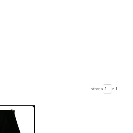
strana
z 1