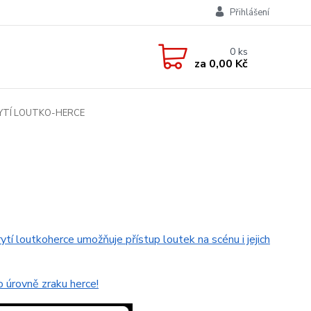
Přihlášení
0
ks
za
0,00 Kč
YTÍ LOUTKO-HERCE
rytí loutkoherce umožňuje přístup loutek na scénu i jejich
o úrovně zraku herce!