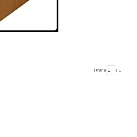
strana
z 1