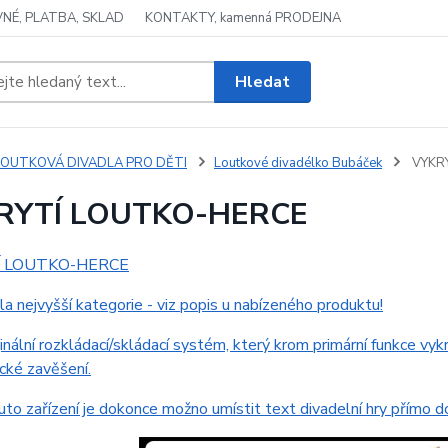
NÉ, PLATBA, SKLAD
KONTAKTY, kamenná PRODEJNA
Hledat
LOUTKOVÁ DIVADLA PRO DĚTI
Loutkové divadélko Bubáček
VYKR
RYTÍ LOUTKO-HERCE
Í LOUTKO-HERCE
la nejvyšší kategorie - viz popis u nabízeného produktu!
ginální rozkládací/skládací systém, který krom primární funkce vyk
cké zavěšení.
to zařízení je dokonce možno umístit text divadelní hry přímo d