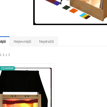
ější
Nejlevnější
Nejdražší
1-1 z 1
a ZDARMA