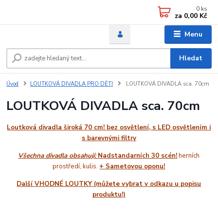
0
ks
za
0,00 Kč
Menu
Hledat
Úvod
LOUTKOVÁ DIVADLA PRO DĚTI
LOUTKOVÁ DIVADLA sca. 70cm
LOUTKOVÁ DIVADLA sca. 70cm
Loutková divadla
široká 70 cm!
bez
osvětlení, s LED osvětlením i
s barevnými filtry
Všechna divadla obsahují:
N
adstandarních 30 scén!
herních
prostředí, kulis.
+ Sametovou oponu!
Další VHODNÉ LOUTKY (můžete vybrat v odkazu u popisu
produktu!)