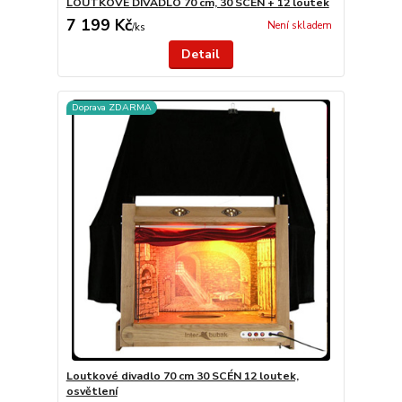
LOUTKOVÉ DIVADLO 70 cm, 30 SCÉN + 12 loutek
7 199 Kč
Není skladem
/
ks
Detail
Doprava ZDARMA
Loutkové divadlo 70 cm 30 SCÉN 12 loutek,
osvětlení