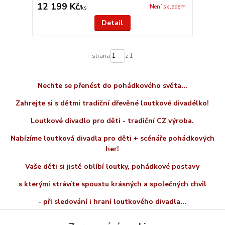
12 199 Kč
Není skladem
/
ks
Detail
strana
z 1
Nechte se přenést do pohádkového světa...
Zahrejte si s dětmi tradiční dřevěné loutkové divadélko!
Loutkové divadlo pro děti - tradiční CZ výroba.
Nabízíme loutková divadla pro děti + scénáře pohádkových
her!
Vaše děti si jistě oblíbí loutky, pohádkové postavy
s kterými strávíte spoustu krásných a společných chvil
- při sledování i hraní loutkového divadla...
LOUTKOVÉ DIVADLO DOKÁŽE VÁS I VAŠE DĚTI VELMI