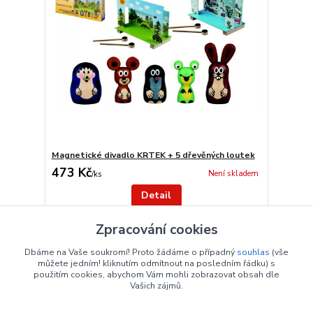
Magnetické divadlo KRTEK + 5 dřevěných loutek
473 Kč
Není skladem
/
ks
Detail
Zpracování cookies
strana
z 1
Dbáme na Vaše soukromí! Proto žádáme o případný
souhlas
(vše
můžete jedním! kliknutím odmítnout na posledním řádku) s
použitím cookies, abychom Vám mohli zobrazovat obsah dle
Vašich zájmů.