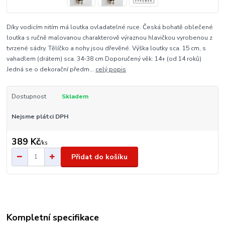
Díky vodicím nitím má loutka ovladatelné ruce. Česká bohatě oblečené
loutka s ručně malovanou charakterově výraznou hlavičkou vyrobenou z
tvrzené sádry. Tělíčko a nohy jsou dřevěné. Výška loutky sca. 15 cm, s
vahadlem (drátem) sca. 34-38 cm Doporučený věk: 14+ (od 14 roků)
Jedná se o dekorační předm...
celý popis
Dostupnost
Skladem
Nejsme plátci DPH
389 Kč
/
ks
Přidat do košíku
Kompletní specifikace