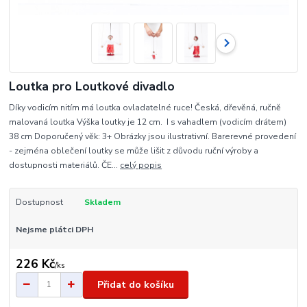
Loutka pro Loutkové divadlo
Díky vodicím nitím má loutka ovladatelné ruce! Česká, dřevěná, ručně
malovaná loutka Výška loutky je 12 cm. I s vahadlem (vodicím drátem)
38 cm Doporučený věk: 3+ Obrázky jsou ilustrativní. Barerevné provedení
- zejména oblečení loutky se může lišit z důvodu ruční výroby a
dostupnosti materiálů. ČE...
celý popis
Dostupnost
Skladem
Nejsme plátci DPH
226 Kč
/
ks
Přidat do košíku