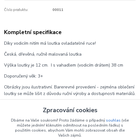
Číslo produktu:
00011
Kompletní specifikace
Díky vodicím nitím má loutka ovladatelné ruce!
Česká, dřevěná, ručně malovaná loutka
Výška loutky je 12 cm. I s vahadlem (vodicím drátem) 38 cm
Doporučený věk: 3+
Obrázky jsou ilustrativní. Barerevné provedení - zejména oblečení
loutky se může lišit z důvodu ruční výroby a dostupnosti materiálů.
ČESKÝ VÝROBEK vyrobený v chráněné dílně - jež od roku 1999
Zpracování cookies
pomáhá lidem se zdravotním znevýhodněním.
Dbáme na Vaše soukromí! Proto žádáme o případný
souhlas
(vše
můžete jedním! kliknutím odmítnout na posledním řádku) s
použitím cookies, abychom Vám mohli zobrazovat obsah dle
Zboží zařazeno v kategoriích
Vašich zájmů.