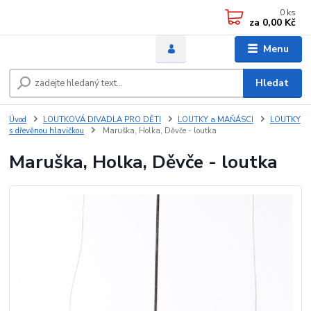
0
ks
za
0,00 Kč
Menu
Hledat
Úvod
LOUTKOVÁ DIVADLA PRO DĚTI
LOUTKY a MAŇÁSCI
LOUTKY
s dřevěnou hlavičkou
Maruška, Holka, Děvče - loutka
Maruška, Holka, Děvče - loutka