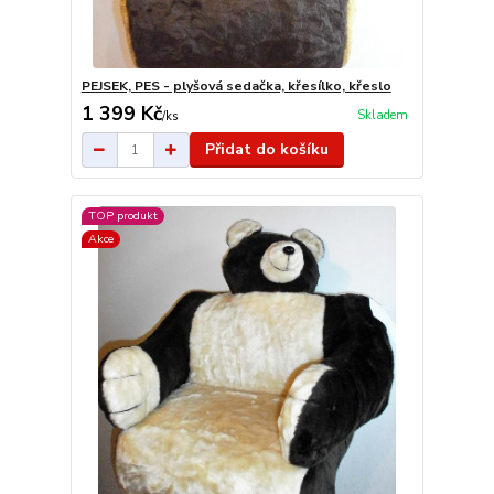
PEJSEK, PES - plyšová sedačka, křesílko, křeslo
1 399 Kč
Skladem
/
ks
Přidat do košíku
TOP produkt
Akce