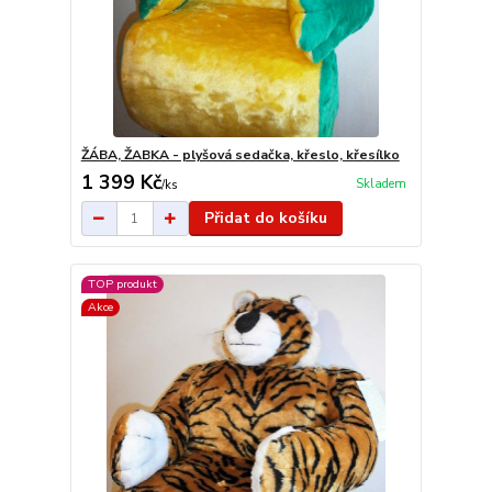
ŽÁBA, ŽABKA - plyšová sedačka, křeslo, křesílko
1 399 Kč
Skladem
/
ks
Přidat do košíku
TOP produkt
Akce