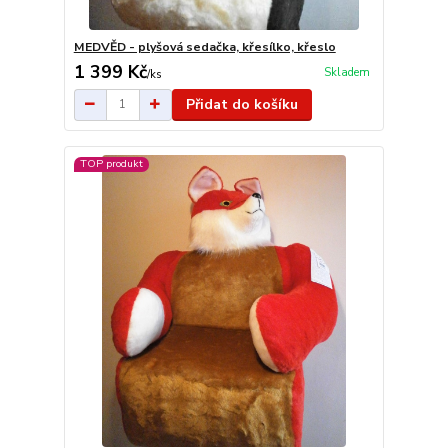
MEDVĚD - plyšová sedačka, křesílko, křeslo
1 399 Kč
Skladem
/
ks
Přidat do košíku
TOP produkt