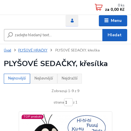
0
ks
za
0,00 Kč
Menu
Hledat
Úvod
PLYŠOVÉ HRAČKY
PLYŠOVÉ SEDAČKY, křesílka
PLYŠOVÉ SEDAČKY, křesílka
Nejnovější
Nejlevnější
Nejdražší
Zobrazuji 1-9 z 9
strana
z 1
TOP produkt