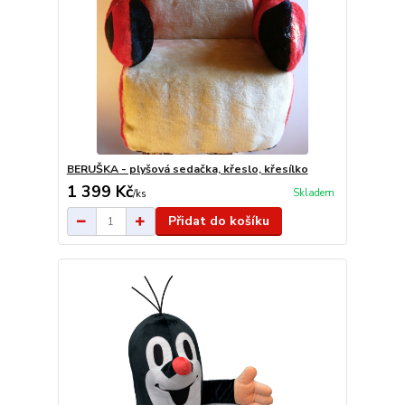
BERUŠKA - plyšová sedačka, křeslo, křesílko
1 399 Kč
Skladem
/
ks
Přidat do košíku