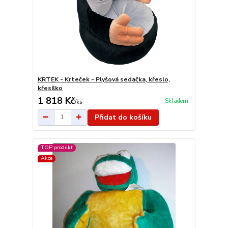
KRTEK - Krteček - Plyšová sedačka, křeslo,
křesílko
1 818 Kč
Skladem
/
ks
Přidat do košíku
TOP produkt
Akce