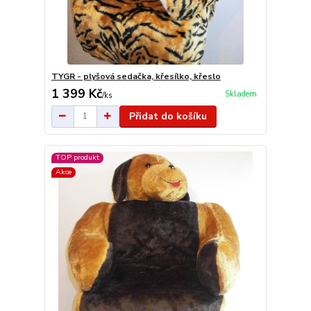
TYGR - plyšová sedačka, křesílko, křeslo
1 399 Kč
Skladem
/
ks
Přidat do košíku
TOP produkt
Akce