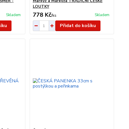
 SMĚR -
Markýz a Markýza TRADIČNÍ ČESKÉ
LOUTKY
778 Kč
Skladem
Skladem
/
ks
šíku
Přidat do košíku