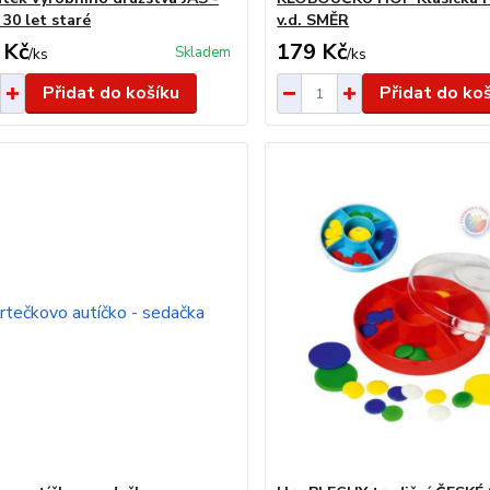
 30 let staré
v.d. SMĚR
 Kč
179 Kč
Skladem
/
ks
/
ks
Přidat do košíku
Přidat do ko