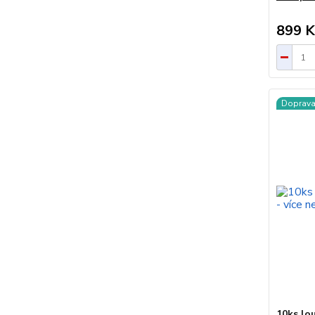
899 K
Doprav
10ks lo