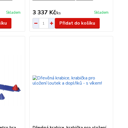
3 337 Kč
Skladem
Skladem
/
ks
šíku
Přidat do košíku
etro hra
Dřevěná krabice, krabička pro uložení