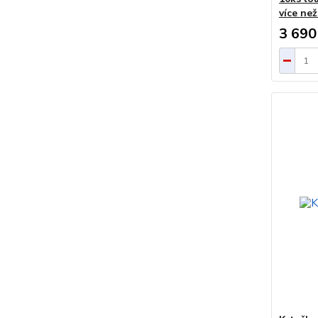
více než
3 690