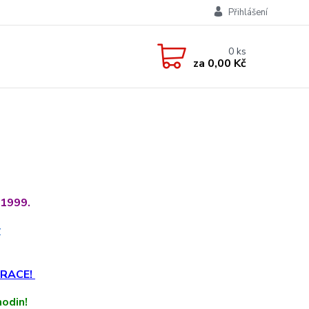
Přihlášení
0
ks
za
0,00 Kč
 1999.
v
TRACE!
odin!