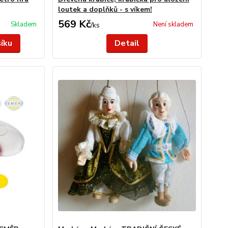
loutek a doplňků - s víkem!
569 Kč
Skladem
Není skladem
/
ks
šíku
Detail