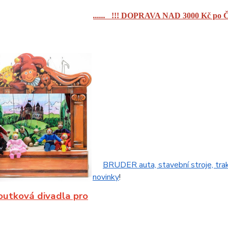
......
!!! DOPRAVA NAD 3000 Kč po Č
BRUDER auta, stavební stroje, tra
novinky
!
outková divadla pro