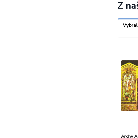
Z na
Vybral
Archy A