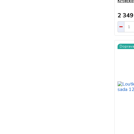
Krtečko
2 349
Doprav