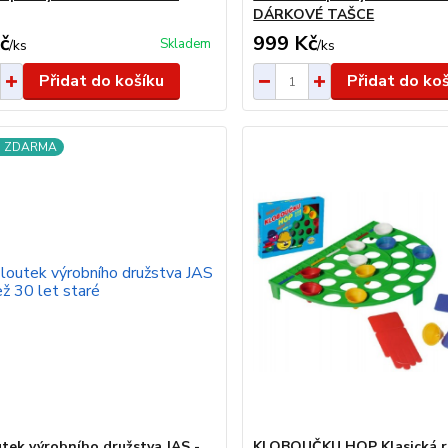
DÁRKOVÉ TAŠCE
č
999 Kč
Skladem
/
ks
/
ks
Přidat do košíku
Přidat do ko
a ZDARMA
utek výrobního družstva JAS -
KLOBOUČKU HOP Klasická r