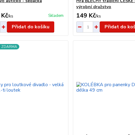
vo autíčko - sedačka
Hra BLECHY tradiční ČESKÉ
výrobní družstvo
 Kč
149 Kč
Skladem
/
ks
/
ks
Přidat do košíku
Přidat do ko
a ZDARMA