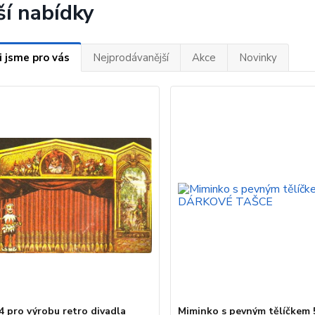
ší nabídky
i jsme pro vás
Nejprodávanější
Akce
Novinky
4 pro výrobu retro divadla
Miminko s pevným tělíčkem 