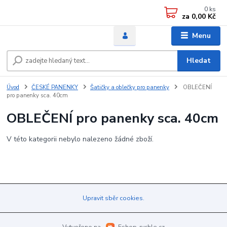
0
ks
za
0,00 Kč
Menu
Hledat
Úvod
ČESKÉ PANENKY
Šatičky a oblečky pro panenky
OBLEČENÍ
pro panenky sca. 40cm
OBLEČENÍ pro panenky sca. 40cm
V této kategorii nebylo nalezeno žádné zboží.
Upravit sběr cookies.
Vytvořeno na
Eshop-rychle.cz