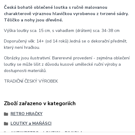
Česká bohatě oblečené loutka s ručně malovanou
charakterově výraznou hlavičkou vyrobenou z tvrzené sádry.
Tělíčko a nohy jsou dřevěné.
Výška loutky sca. 15 cm, s vahadlem (drátem) sca. 34-38 cm
Doporučený věk: 14+ (od 14 roků) Jedná se o dekorační předmět,
který není hračkou.
Obrázky jsou ilustrativní. Barerevné provedení - zejména oblečení
loutky se může lišit z důvodu kusové umělecké ruční výroby a
dostupnosti materiálů.
TRADIČNÍ ČESKÝ VÝROBEK
Zboží zařazeno v kategoriích
RETRO HRAČKY
LOUTKY a MAŇÁSCI
ANTIK/RETRO - LOUTKY a DIVADLA