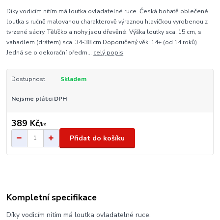
Díky vodicím nitím má loutka ovladatelné ruce. Česká bohatě oblečené
loutka s ručně malovanou charakterově výraznou hlavičkou vyrobenou z
tvrzené sádry. Tělíčko a nohy jsou dřevěné. Výška loutky sca. 15 cm, s
vahadlem (drátem) sca. 34-38 cm Doporučený věk: 14+ (od 14 roků)
Jedná se o dekorační předm...
celý popis
Dostupnost
Skladem
Nejsme plátci DPH
389 Kč
/
ks
Přidat do košíku
Kompletní specifikace
Díky vodicím nitím má loutka ovladatelné ruce.