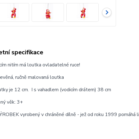
tní specifikace
cím nitím má loutka ovladatelné ruce!
řevěná, ručně malovaná loutka
tky je 12 cm. I s vahadlem (vodicím drátem) 38 cm
ný věk: 3+
ROBEK vyrobený v chráněné dílně - jež od roku 1999 pomáhá l