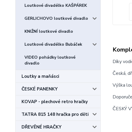
Loutkové divadélko KAŠPÁREK
GERLICHOVO loutkové divadlo
KNIŽNÍ loutkové divadlo
Loutkové divadélko Bubáček
Komple
VIDEO pohádky loutkové
Díky vodi
divadlo
Česká, d
Loutky a maňásci
Výška lou
ČESKÉ PANENKY
Doporuče
KOVAP - plechové retro hračky
ČESKÝ VÝ
TATRA 815 148 hračka pro děti
DŘEVĚNÉ HRAČKY