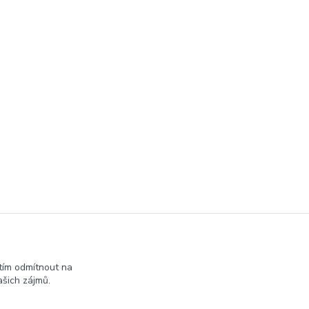
tím odmítnout na
šich zájmů.