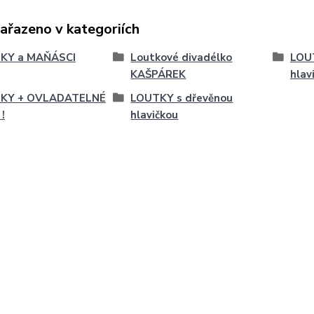
zařazeno v kategoriích
KY a MAŇÁSCI
Loutkové divadélko
LOU
KAŠPÁREK
hlav
KY + OVLADATELNÉ
LOUTKY s dřevěnou
!
hlavičkou