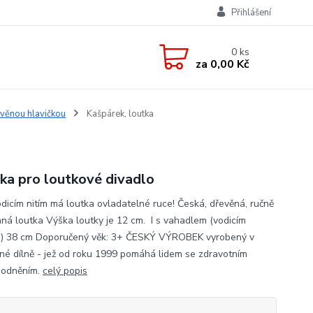
Přihlášení
0
ks
za
0,00 Kč
věnou hlavičkou
Kašpárek, loutka
ka pro loutkové divadlo
odicím nitím má loutka ovladatelné ruce! Česká, dřevěná, ručně
ná loutka Výška loutky je 12 cm. I s vahadlem (vodicím
) 38 cm Doporučený věk: 3+ ČESKÝ VÝROBEK vyrobený v
né dílně - jež od roku 1999 pomáhá lidem se zdravotním
hodněním.
celý popis