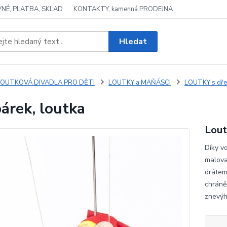
NÉ, PLATBA, SKLAD
KONTAKTY, kamenná PRODEJNA
Hledat
LOUTKOVÁ DIVADLA PRO DĚTI
LOUTKY a MAŇÁSCI
LOUTKY s dře
árek, loutka
Lout
Díky v
malova
drátem
chráně
znevý