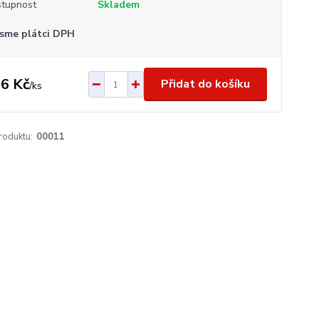
tupnost
Skladem
sme plátci DPH
6 Kč
Přidat do košíku
/
ks
roduktu:
00011