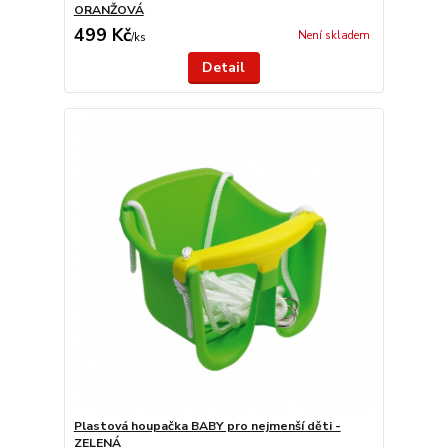
ORANŽOVÁ
499 Kč
Není skladem
/
ks
Detail
Plastová houpačka BABY pro nejmenší děti -
ZELENÁ