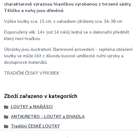
charakterově výraznou hlavičkou vyrobenou z tvrzené sádry.
Tělíčko a nohy jsou dřevěné.
Výška loutky sca. 15 cm, s vahadlem (drátem) sca. 34-38 cm
Doporučený věk: 14+ (od 14 roků) Jedná se o dekorační předmět,
který není hračkou.
Obrázky jsou ilustrativní. Barerevné provedení - zejména oblečení
loutky se může lišit z důvodu kusové umělecké ruční výroby a
dostupnosti materiálů.
TRADIČNÍ ČESKÝ VÝROBEK
Zboží zařazeno v kategoriích
LOUTKY a MAŇÁSCI
ANTIK/RETRO - LOUTKY a DIVADLA
Tradiční ČESKÉ LOUTKY
Tradiční ČESKÉ LOUTKY