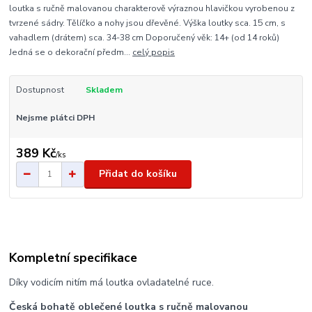
loutka s ručně malovanou charakterově výraznou hlavičkou vyrobenou z
tvrzené sádry. Tělíčko a nohy jsou dřevěné. Výška loutky sca. 15 cm, s
vahadlem (drátem) sca. 34-38 cm Doporučený věk: 14+ (od 14 roků)
Jedná se o dekorační předm...
celý popis
Dostupnost
Skladem
Nejsme plátci DPH
389 Kč
/
ks
Přidat do košíku
Kompletní specifikace
Díky vodicím nitím má loutka ovladatelné ruce.
Česká bohatě oblečené loutka s ručně malovanou