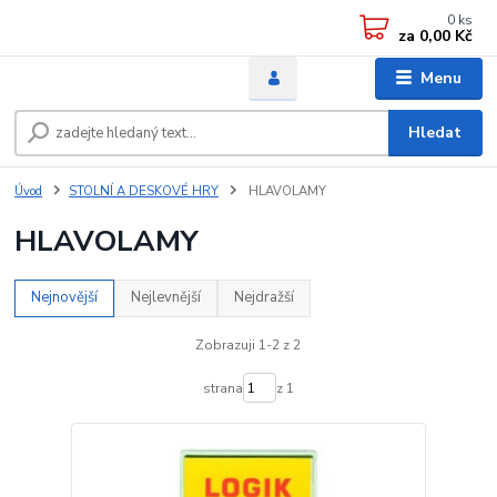
0
ks
za
0,00 Kč
Menu
Hledat
Úvod
STOLNÍ A DESKOVÉ HRY
HLAVOLAMY
HLAVOLAMY
Nejnovější
Nejlevnější
Nejdražší
Zobrazuji 1-2 z 2
strana
z 1