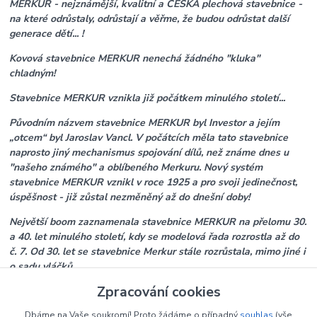
MERKUR - nejznámější, kvalitní a ČESKÁ plechová stavebnice -
na které odrůstaly, odrůstají a věřme, že budou odrůstat další
generace dětí... !
Kovová stavebnice MERKUR nenechá žádného "kluka"
chladným!
Stavebnice MERKUR vznikla již počátkem minulého století...
Původním názvem stavebnice MERKUR byl Investor a jejím
„otcem“ byl Jaroslav Vancl. V počátcích měla tato stavebnice
naprosto jiný mechanismus spojování dílů, než známe dnes u
"našeho známého" a oblíbeného Merkuru. Nový systém
stavebnice MERKUR vznikl v roce 1925 a pro svoji jedinečnost,
úspěšnost - již zůstal nezměněný až do dnešní doby!
Největší boom zaznamenala stavebnice MERKUR na přelomu 30.
a 40. let minulého století, kdy se modelová řada rozrostla až do
č. 7. Od 30. let se stavebnice Merkur stále rozrůstala, mimo jiné i
o sadu vláčků.
Zpracování cookies
I nyní stavebnice MERKUR přichází každým rokem na trh s
novinkami, které podněcují chlapeckou, ale i „tatínkovskou“ chuť
Dbáme na Vaše soukromí! Proto žádáme o případný
souhlas
(vše