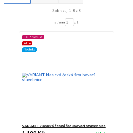
Zobrazuji 1-8 z 8
strana
z 1
TOP produkt
Akce
Novinka
VARIANT klasická česká šroubovací stavebnice