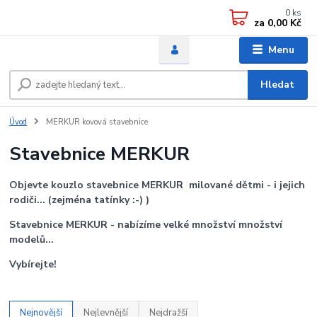
0
ks
za
0,00 Kč
Menu
Hledat
Úvod
MERKUR kovová stavebnice
Stavebnice MERKUR
Objevte kouzlo stavebnice MERKUR milované dětmi - i jejich
rodiči... (zejména tatínky :-) )
Stavebnice MERKUR - nabízíme velké množství množství
modelů...
Vybírejte!
Nejnovější
Nejlevnější
Nejdražší