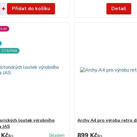
Přidat do košíku
Detail
dukt
a ZDARMA
torických loutek výrobního
Archy A4 pro výrobu retro d
a JAS
 Kč
899 Kč
Skladem
/
ks
/
ks