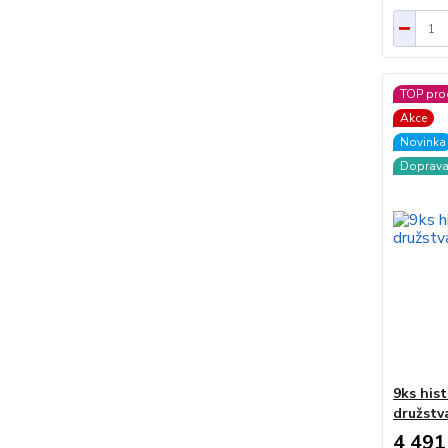
TOP pro
Akce
Novinka
Doprav
9ks his
družstv
4 491