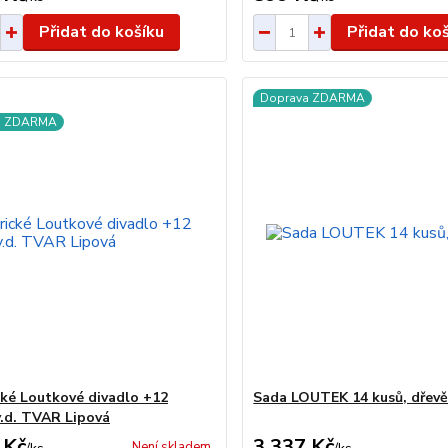
Přidat do košíku
Přidat do ko
Doprava ZDARMA
a ZDARMA
cké Loutkové divadlo +12
Sada LOUTEK 14 kusů, dřev
v.d. TVAR Lipová
 Kč
3 337 Kč
Není skladem