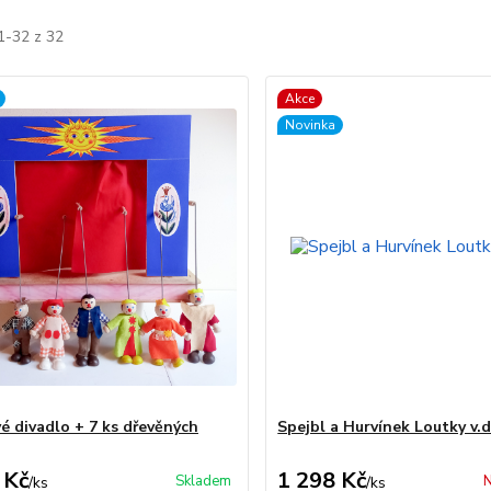
1-32 z 32
Akce
Novinka
é divadlo + 7 ks dřevěných
Spejbl a Hurvínek Loutky v.d
 Kč
1 298 Kč
Skladem
N
/
ks
/
ks