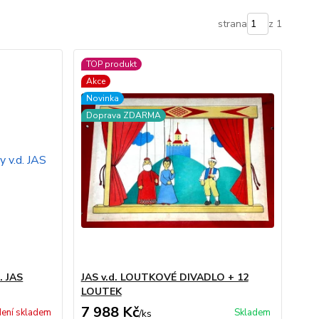
strana
z 1
TOP produkt
Akce
Novinka
Doprava ZDARMA
. JAS
JAS v.d. LOUTKOVÉ DIVADLO + 12
LOUTEK
7 988 Kč
ení skladem
Skladem
/
ks