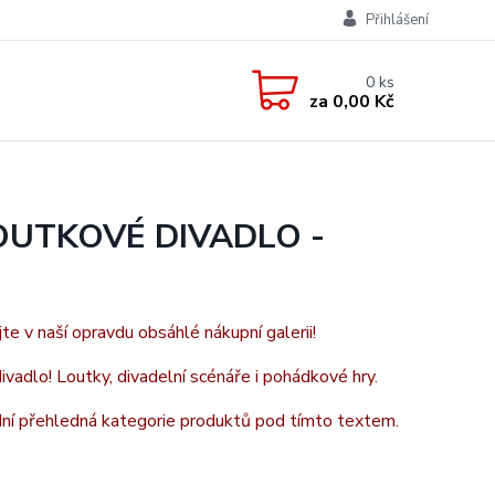
Přihlášení
0
ks
za
0,00 Kč
OUTKOVÉ DIVADLO -
jte v naší opravdu obsáhlé nákupní galerii!
vadlo! Loutky, divadelní scénáře i pohádkové hry.
adní přehledná kategorie produktů pod tímto textem.