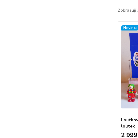
Zobrazuji 
Novinka
Loutkov
loutek
2 999