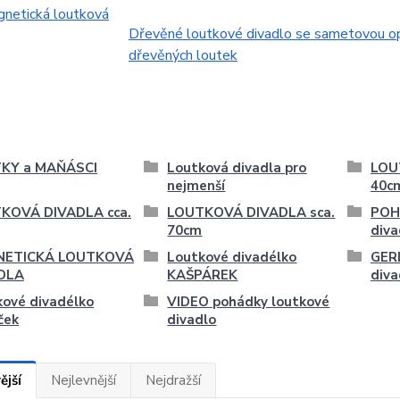
netická loutková
Dřevěné loutkové divadlo se sametovou o
dřevěných loutek
KY a MAŇÁSCI
Loutková divadla pro
LOU
nejmenší
40c
KOVÁ DIVADLA cca.
LOUTKOVÁ DIVADLA sca.
POH
70cm
diva
ETICKÁ LOUTKOVÁ
Loutkové divadélko
GER
DLA
KAŠPÁREK
diva
kové divadélko
VIDEO pohádky loutkové
ček
divadlo
ější
Nejlevnější
Nejdražší