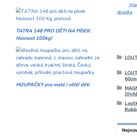
Mag
divadla
TATRA 148 PRO DĚTI NA PÍSEK.
Nosnost 100kg!
LOUT
LOUT
60cm
HOUPAČKY pro malé i větší děti
MAGN
DIVA
Lout
Bubá
Nejnov