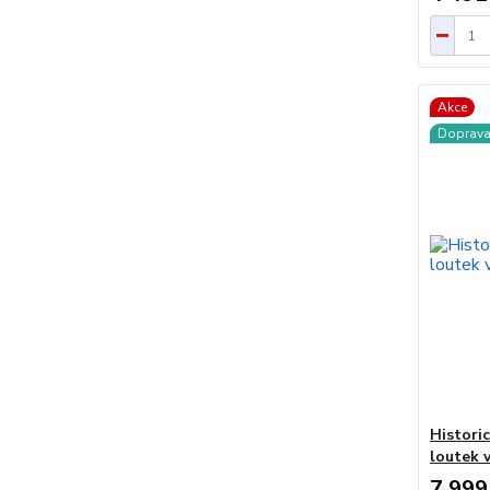
Akce
Doprav
Histori
loutek 
7 999