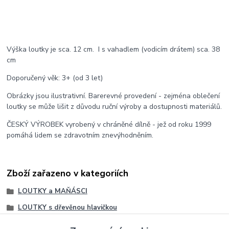
Výška loutky je sca. 12 cm. I s vahadlem (vodicím drátem) sca. 38
cm
Doporučený věk: 3+ (od 3 let)
Obrázky jsou ilustrativní. Barerevné provedení - zejména oblečení
loutky se může lišit z důvodu ruční výroby a dostupnosti materiálů.
ČESKÝ VÝROBEK vyrobený v chráněné dílně - jež od roku 1999
pomáhá lidem se zdravotním znevýhodněním.
Zboží zařazeno v kategoriích
LOUTKY a MAŇÁSCI
LOUTKY s dřevěnou hlavičkou
ROZŠÍŘENÍ: Loutky