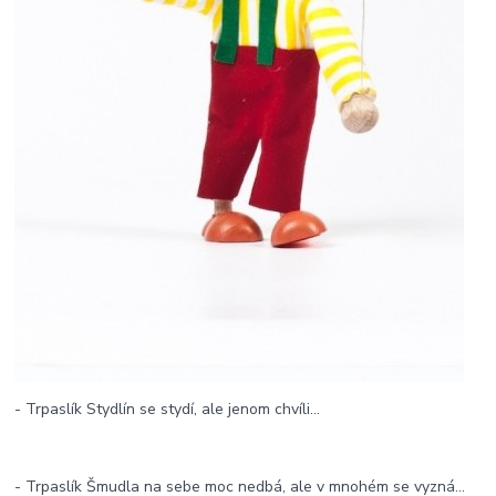
- Trpaslík Stydlín se stydí, ale jenom chvíli...
- Trpaslík Šmudla na sebe moc nedbá, ale v mnohém se vyzná...