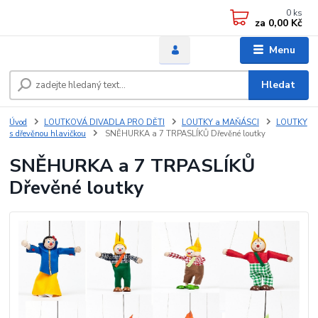
0
ks
za
0,00 Kč
Menu
Hledat
Úvod
LOUTKOVÁ DIVADLA PRO DĚTI
LOUTKY a MAŇÁSCI
LOUTKY
s dřevěnou hlavičkou
SNĚHURKA a 7 TRPASLÍKŮ Dřevěné loutky
SNĚHURKA a 7 TRPASLÍKŮ
Dřevěné loutky