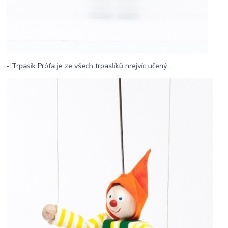
- Trpasík Prófa je ze všech trpaslíků nrejvíc učený...