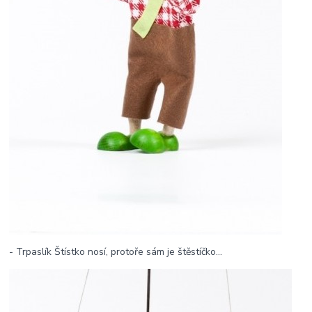
- Trpaslík Štístko nosí, protoře sám je štěstíčko...