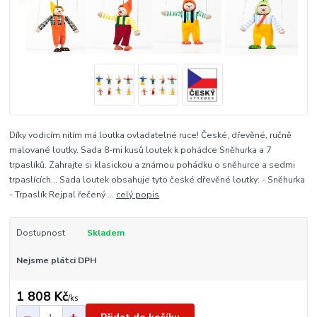
Díky vodicím nitím má loutka ovladatelné ruce! České, dřevěné, ručně
malované loutky. Sada 8-mi kusů loutek k pohádce Sněhurka a 7
trpaslíků. Zahrajte si klasickou a známou pohádku o sněhurce a sedmi
trpaslících... Sada loutek obsahuje tyto české dřevěné loutky: - Sněhurka
- Trpaslík Rejpal řečený ...
celý popis
Dostupnost
Skladem
Nejsme plátci DPH
1 808 Kč
/
ks