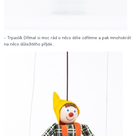
- Trpaslík Dřímal si moc rád o něco déle zdřímne a pak mnohokrát
na něco důležitého příjde...