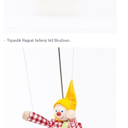
- Trpaslík Rejpal řečený též Bručoun...