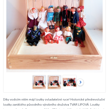
Díky vodicím nitím májí loutky ovladatelné ruce! Historické předrevoluční
loutky zaniklého původního výrobního družstva TVAR LIPOVÁ. Loutky