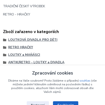
TRADIČNÍ ČESKÝ VÝROBEK
RETRO - HRAČKY
Zboží zařazeno v kategoriích
LOUTKOVÁ DIVADLA PRO DĚTI
RETRO HRAČKY
LOUTKY a MAŇÁSCI
ANTIK/RETRO - LOUTKY a DIVADLA
LOUTKY
Zpracování cookies
Loutky družstva TVAR LIPOVÁ
Dbáme na Vaše soukromí! Proto žádáme o případný
souhlas
(vše
Loutky družstva TVAR LIPOVÁ
můžete jedním! kliknutím odmítnout na posledním řádku) s
použitím cookies, abychom Vám mohli zobrazovat obsah dle
Vašich zájmů.