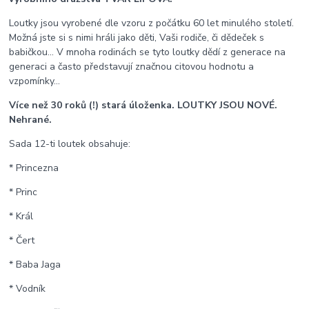
Loutky jsou vyrobené dle vzoru z počátku 60 let minulého století.
Možná jste si s nimi hráli jako děti, Vaši rodiče, či dědeček s
babičkou... V mnoha rodinách se tyto loutky dědí z generace na
generaci a často představují značnou citovou hodnotu a
vzpomínky...
Více než 30 roků (!) stará úloženka. LOUTKY JSOU NOVÉ.
Nehrané.
Sada 12-ti loutek obsahuje:
* Princezna
* Princ
* Král
* Čert
* Baba Jaga
* Vodník