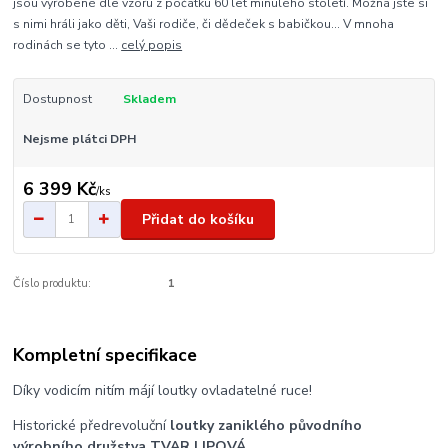
jsou vyrobené dle vzoru z počátku 60 let minulého století. Možná jste si
s nimi hráli jako děti, Vaši rodiče, či dědeček s babičkou... V mnoha
rodinách se tyto ...
celý popis
Dostupnost
Skladem
Nejsme plátci DPH
6 399 Kč
/
ks
Přidat do košíku
Číslo produktu:
1
Kompletní specifikace
Díky vodicím nitím májí loutky ovladatelné ruce!
Historické předrevoluční
loutky zaniklého původního
výrobního družstva TVAR LIPOVÁ.