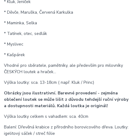
* Kluk, Jeníček
* Děvče, Maruška, Červená Karkulka
* Maminka, Selka
* Tatínek, otec, sedlák
* Myslivec
* Kašpárek
Vhodné pro sběratele, pamětníky, ale především pro milovníky
ČESKÝCH loutek a hraček...
Výška loutky: sca. 13-18cm ( např. Kluk / Princ)
Obrázky jsou ilustrativní. Barevné provedení - zejména
oblečení loutek se může lišit z důvodu tehdejší ruční výroby
a dostupnosti materiálů. Každá loutka je originál!
Výška loutky celkem s vahadlem: sca. 40cm
Balení: Dřevěná krabice z přírodního borovicového dřeva. Loutky:
igelitový sáček / streč fólie