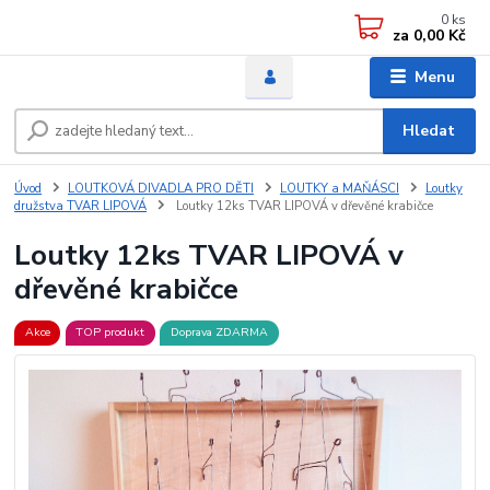
0
ks
za
0,00 Kč
Menu
Hledat
Úvod
LOUTKOVÁ DIVADLA PRO DĚTI
LOUTKY a MAŇÁSCI
Loutky
družstva TVAR LIPOVÁ
Loutky 12ks TVAR LIPOVÁ v dřevěné krabičce
Loutky 12ks TVAR LIPOVÁ v
dřevěné krabičce
Akce
TOP produkt
Doprava ZDARMA