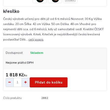
křesílko
Český výrobek určený pro děti již od 6-ti měsíců Nosnost: 30 Kg Výška
sedáku: 20 cm Šířka: 42 cm Výška: 50 cm Délka: 48 cm Vhodné pro
nejmenší děti sca. od 6 měsíců, kdy už samostatně sedí. Kvalitní ČESKÝ
licencovaný výrobek. Krtek, Krteček je nejoblíbenější česká kreslená
postavička! Děti...
celý popis
Dostupnost
Skladem
Nejsme plátci DPH
1 818 Kč
/
ks
Přidat do košíku
Číslo produktu:
2862