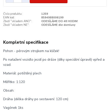
Číslo produktu:
1259
EAN kód:
8594988006199
Zboží "skladem ANO":
ODESÍLÁME DO 48 HODIN!
Zboží "skladem NE":
ODESÍLÁME dle domluvy
Kompletní specifikace
Pohon - pérovým strojkem na klíček!
Po natažení vozidlo jezdí po dráze (díky speciální úpravě) vpřed a
vzad.
Materiál: potištěný plech
Měřítko: 1:120
Obsah:
Dráha (délka dráhy po sestavení: 120 cm)
Vagónek 1ks