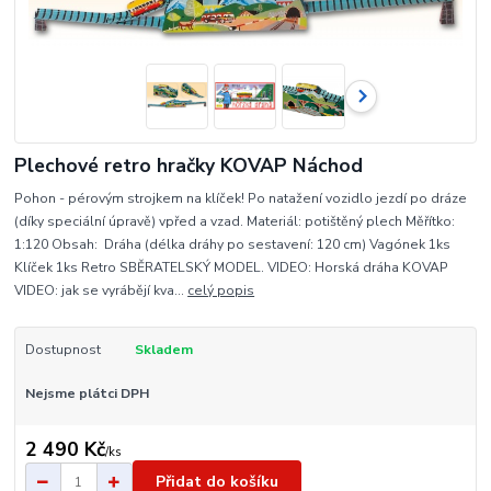
Plechové retro hračky KOVAP Náchod
Pohon - pérovým strojkem na klíček! Po natažení vozidlo jezdí po dráze
(díky speciální úpravě) vpřed a vzad. Materiál: potištěný plech Měřítko:
1:120 Obsah: Dráha (délka dráhy po sestavení: 120 cm) Vagónek 1ks
Klíček 1ks Retro SBĚRATELSKÝ MODEL. VIDEO: Horská dráha KOVAP
VIDEO: jak se vyrábějí kva...
celý popis
Dostupnost
Skladem
Nejsme plátci DPH
2 490 Kč
/
ks
Přidat do košíku