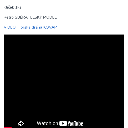
Klíček 1ks
Retro SBĚRATELSKÝ MODEL.
VIDEO: Horská dráha KOVAP