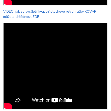
VIDEO: jak se vyrábějí kvalitní plechové retrohračky KOVAP -
můžete shlédnout ZDE