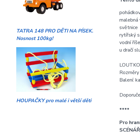
Tento di
pohádkov
malebná 
světnice
TATRA 148 PRO DĚTI NA PÍSEK.
rytířský s
Nosnost 100kg!
vodní říš
u dračí sl
LOUTKOVÉ 
Rozměry s
Balení: k
Doporuče
HOUPAČKY pro malé i větší děti
****
Pro hran
SCÉNÁŘE