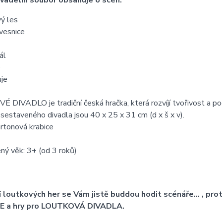
vadelní soubor obsahuje 6 scén:
ý les
vesnice
ál
e
uje
DIVADLO je tradiční česká hračka, která rozvíjí tvořivost a po
estaveného divadla jsou 40 x 25 x 31 cm (d x š x v).
artonová krabice
ný věk: 3+ (od 3 roků)
í loutkových her se Vám jistě buddou hodit scénáře... , 
 a hry pro LOUTKOVÁ DIVADLA.