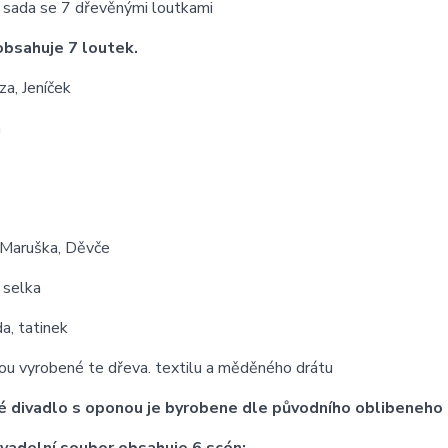
i sada se 7 dřevěnými loutkami
bsahuje 7 loutek.
za, Jeníček
a
 Maruška, Děvče
 selka
a, tatinek
ou vyrobené te dřeva. textilu a měděného drátu
 divadlo s oponou je byrobene dle původního oblibeneho 