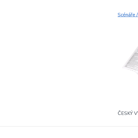
Scénáře 
ČESKÝ 