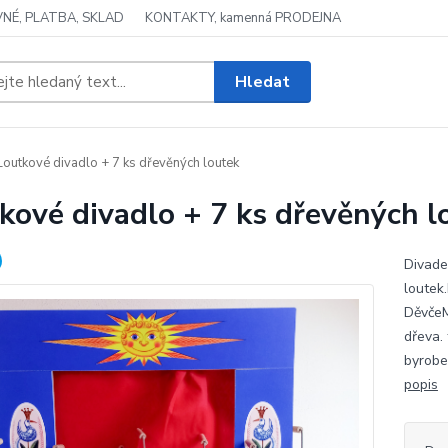
NÉ, PLATBA, SKLAD
KONTAKTY, kamenná PRODEJNA
Hledat
outkové divadlo + 7 ks dřevěných loutek
kové divadlo + 7 ks dřevěných l
Divade
loutek
DěvčeM
dřeva.
byrobe
popis