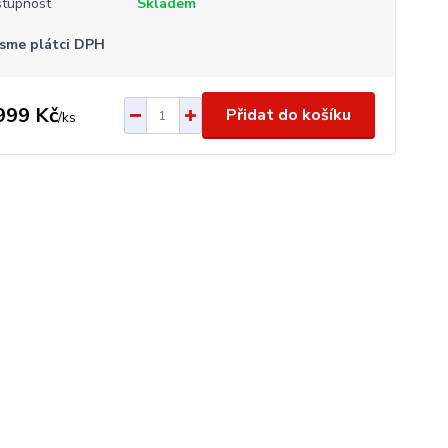
tupnost
Skladem
sme plátci DPH
999 Kč
Přidat do košíku
/
ks