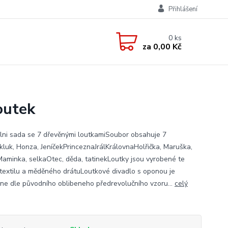
Přihlášení
0
ks
za
0,00 Kč
outek
lni sada se 7 dřevěnými loutkamiSoubor obsahuje 7
.kluk, Honza, JeníčekPrinceznaJrálKrálovnaHolřička, Maruška,
aminka, selkaOtec, děda, tatinekLoutky jsou vyrobené te
 textilu a měděného drátuLoutkové divadlo s oponou je
ne dle původního oblibeneho předrevolučního vzoru...
celý