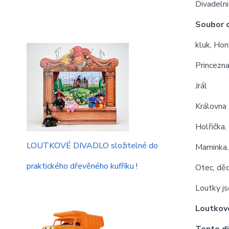
Divadeln
Soubor o
kluk, Hon
Princezn
Jrál
Královna
Holřička,
LOUTKOVÉ DIVADLO složitelné do
Maminka,
praktického dřevěného kufříku !
Otec, děd
Loutky js
Loutkové