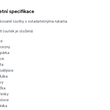
tní specifikace
lované loutky s ovladatelnýma rukama.
i loutek je složená:
le
ncezny
párka
nce
ta
odějnice
láka
ky
íčka
řenky
livce
níka