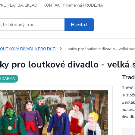
NÉ, PLATBA, SKLAD
KONTAKTY, kamenná PRODEJNA
Hledat
LOUTKOVÁ DIVADLA PRO DĚTI
Loutky pro loutkové divadlo - velká sad
ky pro loutkové divadlo - velká 
Trad
 ZDARMA
Ručně 
je slo
Sedlák
malova
divadl