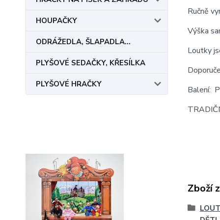
Ručně vyr
HOUPAČKY
Výška sa
ODRÁŽEDLA, ŠLAPADLA...
Loutky js
PLYŠOVÉ SEDAČKY, KŘESÍLKA
Doporučen
PLYŠOVÉ HRAČKY
Balení: PE
TRADIČ
Zboží 
LOUT