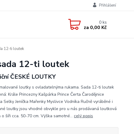
Přihlášení
0
ks
za
0,00 Kč
a 12-ti loutek
sada 12-ti loutek
iční ČESKÉ LOUTKY
malované loutky s ovladatelnýma rukama. Sada 12-ti loutek
žená: Krále Princezny Kašpárka Prince Čerta Čarodějnice
a Selky Jeníčka Mařenky Myslivce Vodníka Ručně vyráběné i
né loutky jsou vhodné obvykle pro u nás prodávaná loutková
a o šíři cca. 50-70 cm. Výška samotné...
celý popis