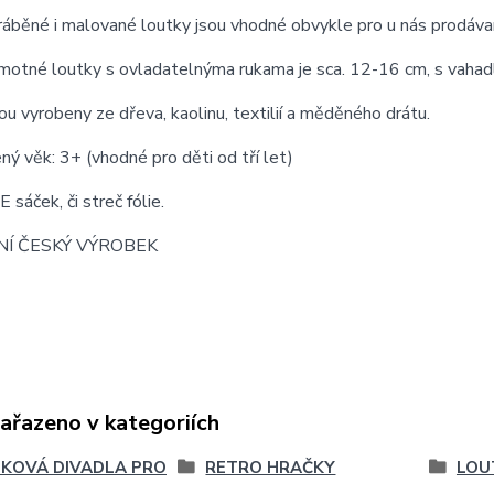
áběné i malované loutky jsou vhodné obvykle pro u nás prodávaná
motné loutky s ovladatelnýma rukama je sca. 12-16 cm, s vahad
ou vyrobeny ze dřeva, kaolinu, textilií a měděného drátu.
ý věk: 3+ (vhodné pro děti od tří let)
 sáček, či streč fólie.
NÍ ČESKÝ VÝROBEK
zařazeno v kategoriích
KOVÁ DIVADLA PRO
RETRO HRAČKY
LOU