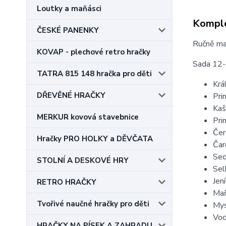
Loutky a maňásci
Komple
ČESKÉ PANENKY
Ručně ma
KOVAP - plechové retro hračky
Sada 12-t
TATRA 815 148 hračka pro děti
Krá
DŘEVĚNÉ HRAČKY
Pri
Kaš
MERKUR kovová stavebnice
Pri
Čer
Hračky PRO HOLKY a DĚVČATA
Čar
Sed
STOLNÍ A DESKOVÉ HRY
Sel
Jen
RETRO HRAČKY
Ma
Tvořivé naučné hračky pro děti
Mys
Vod
HRAČKY NA PÍSEK A ZAHRADU