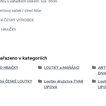
utky s vahadlem celkem: sca. 38cm
elitový sáček / streč fólie
NÍ ČESKÝ VÝROBEK
- HRAČKY
zařazeno v kategoriích
O HRAČKY
LOUTKY a MAŇÁSCI
ANT
DIV
iční ČESKÉ LOUTKY
Loutky družstva TVAR
Lout
LIPOVÁ
LIP