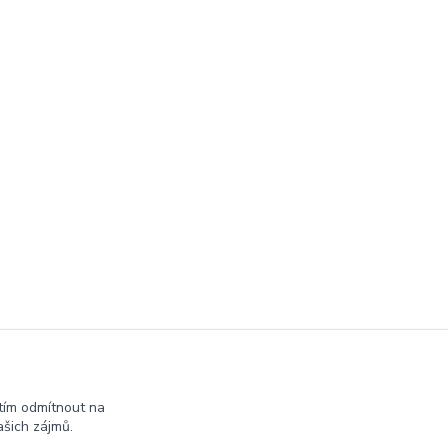
tím odmítnout na
šich zájmů.