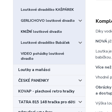
Loutkové divadélko KAŠPÁREK
Komple
GERLICHOVO loutkové divadlo
Díky vodi
KNIŽNÍ loutkové divadlo
NOVÁ
ji
Loutkové divadélko Bubáček
Loutka je
VIDEO pohádky loutkové
babičkou.
divadlo
Více než
Loutky a maňásci
Vhodné pr
ČESKÉ PANENKY
Obrázky 
KOVAP - plechové retro hračky
a dostup
TATRA 815 148 hračka pro děti
Výška lo