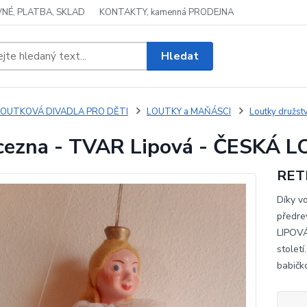
NÉ, PLATBA, SKLAD
KONTAKTY, kamenná PRODEJNA
Hledat
LOUTKOVÁ DIVADLA PRO DĚTI
LOUTKY a MAŇÁSCI
Loutky družs
cezna - TVAR Lipová - ČESKÁ 
RET
Díky v
předre
LIPOVÁ
století
babičko