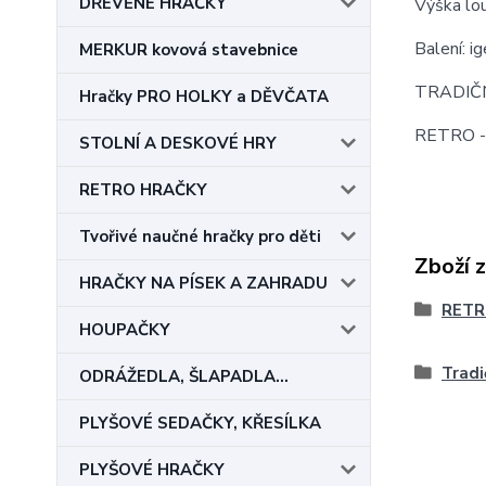
DŘEVĚNÉ HRAČKY
Výška lo
Balení: ig
MERKUR kovová stavebnice
TRADIČ
Hračky PRO HOLKY a DĚVČATA
RETRO 
STOLNÍ A DESKOVÉ HRY
RETRO HRAČKY
Tvořivé naučné hračky pro děti
Zboží 
HRAČKY NA PÍSEK A ZAHRADU
RETR
HOUPAČKY
Trad
ODRÁŽEDLA, ŠLAPADLA...
PLYŠOVÉ SEDAČKY, KŘESÍLKA
PLYŠOVÉ HRAČKY