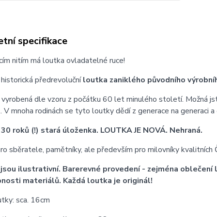
tní specifikace
cím nitím má loutka ovladatelné ruce!
ž historická předrevoluční
loutka zaniklého původního výrobn
 vyrobená dle vzoru z počátku 60 let minulého století. Možná jste s
.. V mnoha rodinách se tyto loutky dědí z generace na generaci a
 30 roků (!) stará úloženka. LOUTKA JE NOVÁ. Nehraná.
o sběratele, pamětníky, ale především pro milovníky kvalitních 
jsou ilustrativní. Barerevné provedení - zejména oblečení l
nosti materiálů. Každá loutka je originál!
utky: sca. 16cm