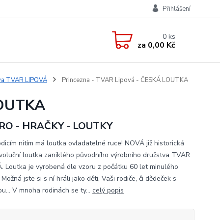
Přihlášení
0
ks
za
0,00 Kč
tva TVAR LIPOVÁ
Princezna - TVAR Lipová - ČESKÁ LOUTKA
LOUTKA
RO - HRAČKY - LOUTKY
odicím nitím má loutka ovladatelné ruce! NOVÁ již historická
voluční loutka zaniklého původního výrobního družstva TVAR
. Loutka je vyrobená dle vzoru z počátku 60 let minulého
. Možná jste si s ní hráli jako děti, Vaši rodiče, či dědeček s
u... V mnoha rodinách se ty...
celý popis