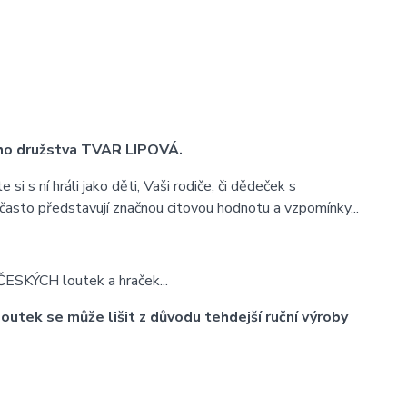
ího družstva TVAR LIPOVÁ.
i s ní hráli jako děti, Vaši rodiče, či dědeček s
 často představují značnou citovou hodnotu a vzpomínky...
ČESKÝCH loutek a hraček...
outek se může lišit z důvodu tehdejší ruční výroby