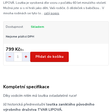
LIPOVÁ. Loutka je vyrobená dle vzoru z počátku 60 let minulého století.
Možná jste si s ní hráli jako děti, Vaši rodiče, či dědeček s babičkou... V
mnoha rodinách se tyto lo...
celý popis
Dostupnost
Skladem
Nejsme plátci DPH
799 Kč
/
ks
Přidat do košíku
Kompletní specifikace
Díky vodicím nitím má loutka ovladatelné ruce!
Již historická předrevoluční
loutka zaniklého původního
výrobního družstva TVAR LIPOVÁ.