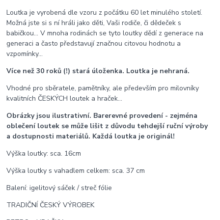
Loutka je vyrobená dle vzoru z počátku 60 let minulého století.
Možná jste si s ní hráli jako děti, Vaši rodiče, či dědeček s
babičkou... V mnoha rodinách se tyto loutky dědí z generace na
generaci a často představují značnou citovou hodnotu a
vzpomínky...
Více než 30 roků (!) stará úloženka. Loutka je nehraná.
Vhodné pro sběratele, pamětníky, ale především pro milovníky
kvalitních ČESKÝCH loutek a hraček...
Obrázky jsou ilustrativní. Barerevné provedení - zejména
oblečení loutek se může lišit z důvodu tehdejší ruční výroby
a dostupnosti materiálů. Každá loutka je originál!
Výška loutky: sca. 16cm
Výška loutky s vahadlem celkem: sca. 37 cm
Balení: igelitový sáček / streč fólie
TRADIČNÍ ČESKÝ VÝROBEK