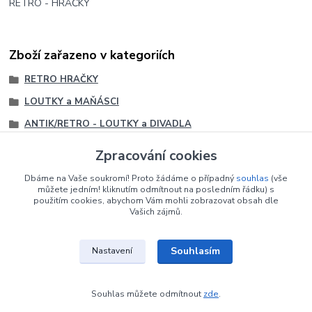
RETRO - HRAČKY
Zboží zařazeno v kategoriích
RETRO HRAČKY
LOUTKY a MAŇÁSCI
ANTIK/RETRO - LOUTKY a DIVADLA
LOUTKY
Zpracování cookies
Loutky družstva TVAR LIPOVÁ
Dbáme na Vaše soukromí! Proto žádáme o případný
souhlas
(vše
Loutky družstva TVAR LIPOVÁ
můžete jedním! kliknutím odmítnout na posledním řádku) s
použitím cookies, abychom Vám mohli zobrazovat obsah dle
Vašich zájmů.
Souhlasím
Nastavení
Upravit sběr cookies.
Souhlas můžete odmítnout
zde
.
Vytvořeno na
Eshop-rychle.cz