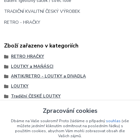
Balení: igelitový sáček / streč fólie
TRADIČNÍ KVALITNÍ ČESKÝ VÝROBEK
RETRO - HRAČKY
Zboží zařazeno v kategoriích
RETRO HRAČKY
LOUTKY a MAŇÁSCI
ANTIK/RETRO - LOUTKY a DIVADLA
LOUTKY
Tradiční ČESKÉ LOUTKY
Loutky družstva TVAR LIPOVÁ
Zpracování cookies
Loutky družstva TVAR LIPOVÁ
Dbáme na Vaše soukromí! Proto žádáme o případný
souhlas
(vše
Tradiční ČESKÉ LOUTKY
můžete jedním! kliknutím odmítnout na posledním řádku) s
použitím cookies, abychom Vám mohli zobrazovat obsah dle
Vašich zájmů.