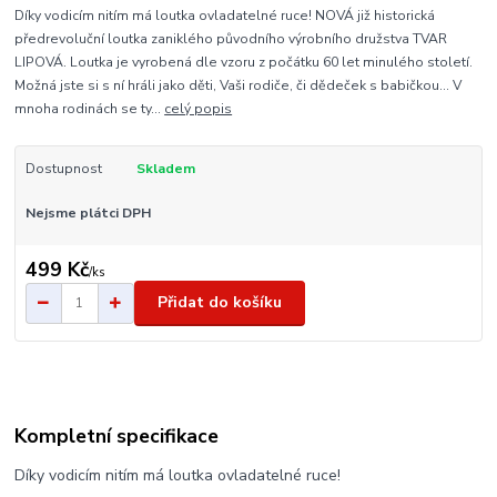
Díky vodicím nitím má loutka ovladatelné ruce! NOVÁ již historická
předrevoluční loutka zaniklého původního výrobního družstva TVAR
LIPOVÁ. Loutka je vyrobená dle vzoru z počátku 60 let minulého století.
Možná jste si s ní hráli jako děti, Vaši rodiče, či dědeček s babičkou... V
mnoha rodinách se ty...
celý popis
Dostupnost
Skladem
Nejsme plátci DPH
499 Kč
/
ks
Přidat do košíku
Kompletní specifikace
Díky vodicím nitím má loutka ovladatelné ruce!