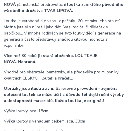
NOVÁ
již historická předrevoluční
loutka zaniklého původního
výrobního družstva TVAR LIPOVÁ.
Loutka je vyrobená dle vzoru z počátku 60 let minulého století.
Možná jste si s ní hráli jako děti, Vaši rodiče, či dědeček s
babičkou... V mnoha rodinách se tyto loutky dědí z generace na
generaci a často představují značnou citovou hodnotu a
vzpomínky...
Více než 30 roků (!) stará úloženka. LOUTKA JE
NOVÁ. Nehraná.
Vhodné pro sběratele, pamětníky, ale především pro milovníky
kvalitních ČESKÝCH loutek a hraček...
Obrázky jsou ilustrativní. Barerevné provedení - zejména
oblečení loutek se může lišit z důvodu tehdejší ruční výroby
a dostupnosti materiálů. Každá loutka je originál!
Výška loutky: sca. 18cm
Výška loutky s vahadlem celkem: sca. 38cm