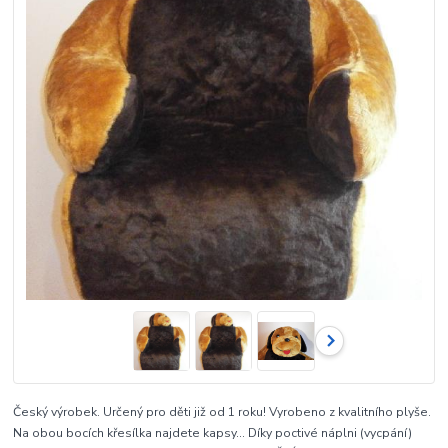
Český výrobek. Určený pro děti již od 1 roku! Vyrobeno z kvalitního plyše.
Na obou bocích křesílka najdete kapsy... Díky poctivé náplni (vycpání)