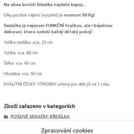
Na obou bocích křesílka najdete kapsy..
.
Díky poctivé náplni (vycpání) je
nosnost 50 Kg!
Sedačka je nejenom FUNKČNÍ hračkou, ale i báječnou
dekorací, která ozdobí každý dětský pokoj!
Výška sedáku: sca. 23 cm
Výška: sca. 66 cm
Šířka: sca. 60 cm
Hloubka: sca. 50 cm
KVALITNÍ ČESKÝ VÝROBEK určený pro děti již od 1 roku.
Zboží zařazeno v kategoriích
PLYŠOVÉ SEDAČKY, KŘESÍLKA
PLYŠOVÉ HRAČKY
Zpracování cookies