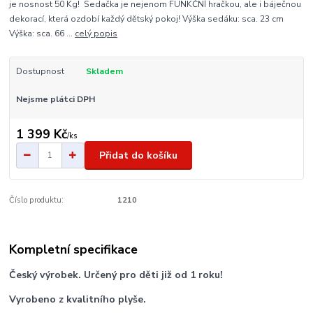
je nosnost 50 Kg! Sedačka je nejenom FUNKČNÍ hračkou, ale i báječnou
dekorací, která ozdobí každý dětský pokoj! Výška sedáku: sca. 23 cm
Výška: sca. 66 ...
celý popis
Dostupnost
Skladem
Nejsme plátci DPH
1 399 Kč
/
ks
Přidat do košíku
Číslo produktu:
1210
Kompletní specifikace
Český výrobek. Určený pro děti již od 1 roku!
Vyrobeno z kvalitního plyše.