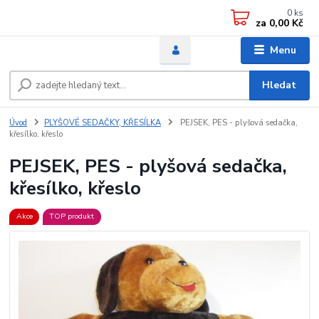
0
ks
za
0,00 Kč
Menu
Hledat
Úvod
PLYŠOVÉ SEDAČKY, KŘESÍLKA
PEJSEK, PES - plyšová sedačka,
křesílko, křeslo
PEJSEK, PES - plyšová sedačka,
křesílko, křeslo
Akce
TOP produkt