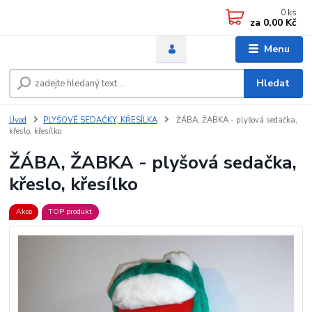
0
ks
za
0,00 Kč
Menu
Hledat
Úvod
PLYŠOVÉ SEDAČKY, KŘESÍLKA
ŽÁBA, ŽABKA - plyšová sedačka,
křeslo, křesílko
ŽÁBA, ŽABKA - plyšová sedačka,
křeslo, křesílko
Akce
TOP produkt