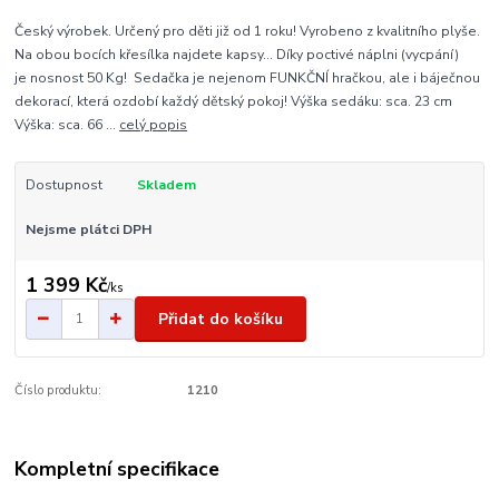
Český výrobek. Určený pro děti již od 1 roku! Vyrobeno z kvalitního plyše.
Na obou bocích křesílka najdete kapsy... Díky poctivé náplni (vycpání)
je nosnost 50 Kg! Sedačka je nejenom FUNKČNÍ hračkou, ale i báječnou
dekorací, která ozdobí každý dětský pokoj! Výška sedáku: sca. 23 cm
Výška: sca. 66 ...
celý popis
Dostupnost
Skladem
Nejsme plátci DPH
1 399 Kč
/
ks
Přidat do košíku
Číslo produktu:
1210
Kompletní specifikace