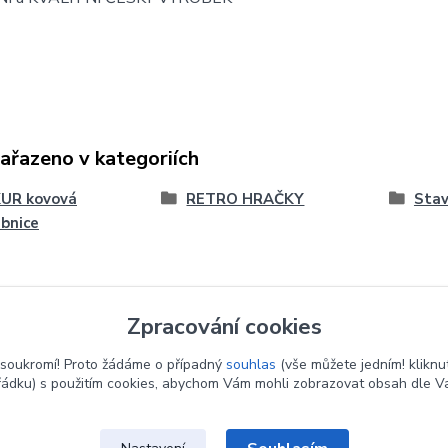
zařazeno v kategoriích
UR kovová
RETRO HRAČKY
Stav
bnice
Zpracování cookies
soukromí! Proto žádáme o případný
souhlas
(vše můžete jedním! kliknu
řádku) s použitím cookies, abychom Vám mohli zobrazovat obsah dle Va
Upravit sběr cookies.