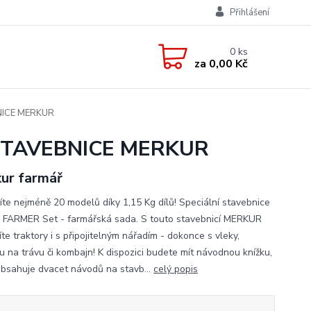
Přihlášení
0
ks
za
0,00 Kč
NICE MERKUR
 STAVEBNICE MERKUR
ur farmář
íte nejméně 20 modelů díky 1,15 Kg dílů! Speciální stavebnice
 FARMER Set - farmářská sada. S touto stavebnicí MERKUR
te traktory i s připojitelným nářadím - dokonce s vleky,
u na trávu či kombajn! K dispozici budete mít návodnou knížku,
obsahuje dvacet návodů na stavb...
celý popis