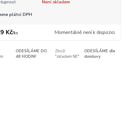
tupnost
Není skladem
sme plátci DPH
9 Kč
Momentálně není k dispozici
/
ks
ODESÍLÁME DO
Zboží
ODESÍLÁME dle
em
48 HODIN!
"skladem NE":
domluvy