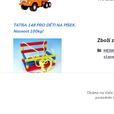
TATRA 148 PRO DĚTI NA PÍSEK.
Nosnost 100kg!
Zboží 
MERK
stave
HOUPAČKY pro malé i větší děti
Dbáme na Vaše 
posledním 