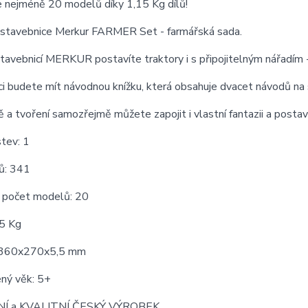
e nejméně 20 modelů díky 1,15 Kg dílů!
í stavebnice Merkur FARMER Set - farmářská sada.
tavebnicí MERKUR postavíte traktory i s připojitelným nářadím -
ci budete mít návodnou knížku, která obsahuje dvacet návodů n
 a tvoření samozřejmě můžete zapojit i vlastní fantazii a postavi
tev: 1
ů: 341
í počet modelů: 20
15 Kg
 360x270x5,5 mm
ný věk: 5+
Í a KVALITNÍ ČESKÝ VÝROBEK