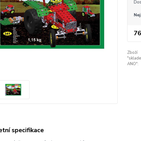
Dos
Nej
76
Zboží
"sklad
ANO":
tní specifikace