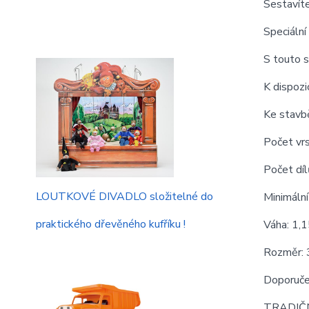
Sestavít
Speciáln
S touto s
K dispozi
Ke stavbě
Počet vrs
Počet díl
LOUTKOVÉ DIVADLO složitelné do
Minimáln
praktického dřevěného kufříku !
Váha: 1,
Rozměr:
Doporuče
TRADIČN