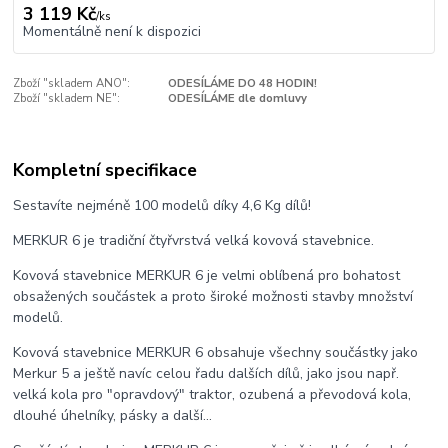
3 119 Kč
/
ks
Momentálně není k dispozici
Zboží "skladem ANO":
ODESÍLÁME DO 48 HODIN!
Zboží "skladem NE":
ODESÍLÁME dle domluvy
Kompletní specifikace
Sestavíte nejméně 100 modelů díky 4,6 Kg dílů!
MERKUR 6 je tradiční čtyřvrstvá velká kovová stavebnice.
Kovová stavebnice MERKUR 6 je velmi oblíbená pro bohatost
obsažených součástek a proto široké možnosti stavby množství
modelů.
Kovová stavebnice MERKUR 6 obsahuje všechny součástky jako
Merkur 5 a ještě navíc celou řadu dalších dílů, jako jsou např.
velká kola pro "opravdový" traktor, ozubená a převodová kola,
dlouhé úhelníky, pásky a další...