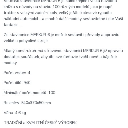
Součástí stavebnice MERKUR 6 je samozřejmě i velká návodná
knížka s návody na stavbu 100 různých modelů jako je např.
traktor s velkými zadními koly, velký jeřáb, kolesové rypadlo,
nákladní automobil... a mnohé další modely sestavitelné i dle Vaší
fantazie...
Ze stavebnice MERKUR 6 je možné sestavit i převody a opravdu
veliké a pohyblivé stroje.
Mladý konstruktér má s kovovou stavebnicí MERKUR 6 již opravdu
dostatek součástek, aby dle své fantazie tvořil nové a báječné
modely.
Počet vrstev: 4
Počet dílů: 940
Minimální počet modelů: 100
Rozměry: 540x370x50 mm
Váha: 4,6 kg
TRADIČNÍ a KVALITNÍ ČESKÝ VÝROBEK