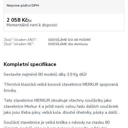
Nejsme plátci DPH
2 058 Kč
/
ks
Momentálně není k dispozici
Zboží "skladem ANO":
ODESÍLÁME DO 48 HODIN!
Zboží "skladem NE":
ODESÍLÁME dle domluvy
Kompletní specifikace
Sestavíte nejméně 80 modelů díky 3,9 Kg dílů!
Třívrstvá klasická velká kovová stavebnice MERKUR spojovaná
šrouby.
Tato stavebnice MERKUR obsahuje všechny součástky jako
stavebnice Merkur 4 a ještě navíc celou řadu dalších součástek
jako jsou třeba pásy, velká kola, dlouhé úhelníky, pásky a další...
Součástí stavebnice je velká knížka s návody na stavbu 80