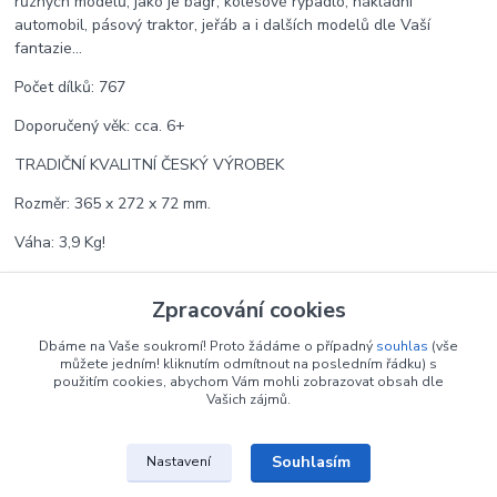
různých modelů, jako je bagr, kolesové rypadlo, nákladní
automobil, pásový traktor, jeřáb a i dalších modelů dle Vaší
fantazie...
Počet dílků: 767
Doporučený věk: cca. 6+
TRADIČNÍ KVALITNÍ ČESKÝ VÝROBEK
Rozměr: 365 x 272 x 72 mm.
Váha: 3,9 Kg!
Zpracování cookies
Zboží zařazeno v kategoriích
Dbáme na Vaše soukromí! Proto žádáme o případný
souhlas
(vše
MERKUR kovová stavebnice
můžete jedním! kliknutím odmítnout na posledním řádku) s
použitím cookies, abychom Vám mohli zobrazovat obsah dle
Vašich zájmů.
Souhlasím
Nastavení
Upravit sběr cookies.