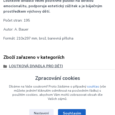
Loutkové divadlo velmi pozitivně působí na dětkou
emocionalitu, podporuje estetický zážitek a je báječným
prostředkem výchovy dětí.
Počet stran: 195
Autor: A. Bauer
Formát: 210x297 mm, brož, barevná příloha
Zboží zařazeno v kategoriích
LOUTKOVÁ DIVADLA PRO DĚTI
RETRO HRAČKY
Zpracování cookies
POHÁDKY pro loutkové divadlo
Dbáme na Vaše soukromí! Proto žádáme o případný
souhlas
(vše
Loutková divadla
můžete jedním! kliknutím odmítnout na posledním řádku) s
použitím cookies, abychom Vám mohli zobrazovat obsah dle
Vašich zájmů.
Souhlasím
Nastavení