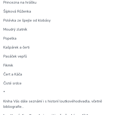
Princezna na hrášku
Šípková Růženka
Polévka ze špejle od klobásy
Moudrý zlatník
Popelka
Kašpárek a čerti
Pasáček vepřů
Fikmik
Čert a Káča
Čisté srdce
*
Kniha Vás dále seznámí i s historií loutkovéhodivadla, včetně
bibliografie...