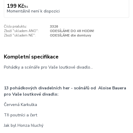
199 Kč
/
ks
Momentálně není k dispozici
Číslo produktu:
3326
Zboží "skladem ANO":
ODESÍLÁME DO 48 HODIN!
Zboží "skladem NE":
ODESÍLÁME dle domluvy
Kompletní specifikace
Pohádky a scénáře pro Vaše loutkové divadlo...
13 pohádkových divadelních her - scénářů od Aloise Bauera
pro Vaše loutkové divadlo:
Červená Karkulka
Tři poutníci a čert
Jak byl Honza hluchý