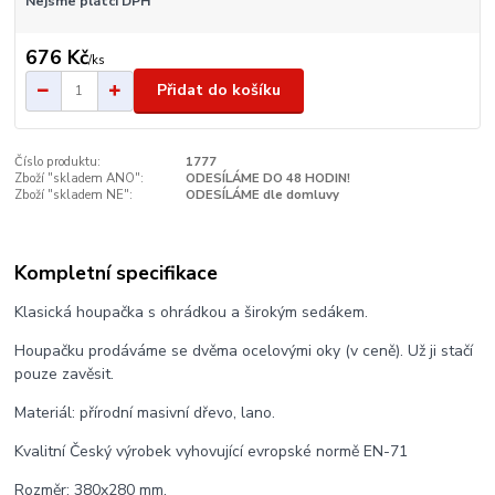
Nejsme plátci DPH
676 Kč
/
ks
Přidat do košíku
Číslo produktu:
1777
Zboží "skladem ANO":
ODESÍLÁME DO 48 HODIN!
Zboží "skladem NE":
ODESÍLÁME dle domluvy
Kompletní specifikace
Klasická houpačka s ohrádkou a širokým sedákem.
Houpačku prodáváme se dvěma ocelovými oky (v ceně). Už ji stačí
pouze zavěsit.
Materiál: přírodní masivní dřevo, lano.
Kvalitní Český výrobek vyhovující evropské normě EN-71
Rozměr: 380x280 mm.