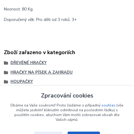
Nosnost: 80 Kg.
Doporučený věk: Pro děti od 3 roků. 3+
Zboží zařazeno v kategoriích
DŘEVĚNÉ HRAČKY
HRAČKY NA PÍSEK A ZAHRADU
HOUPAČKY
HOUPAČKY PRO DĚTI ZAHRADNÍ
Zpracování cookies
HOUPAČKY PRO DĚTI ZAHRADNÍ
Dbáme na Vaše soukromí! Proto žádáme o případný
souhlas
(vše
DŘEVĚNÉ
můžete jedním! kliknutím odmítnout na posledním řádku) s
použitím cookies, abychom Vám mohli zobrazovat obsah dle
Vašich zájmů.