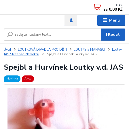
0
ks
za
0,00 Kč
Menu
Hledat
Úvod
LOUTKOVÁ DIVADLA PRO DĚTI
LOUTKY a MAŇÁSCI
Loutky
JAS Stráž nad Nežárkou
Spejbl a Hurvínek Loutky v.d. JAS
Spejbl a Hurvínek Loutky v.d. JAS
Novinka
Akce