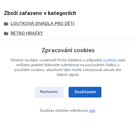
Zboží zařazeno v kategoriích
LOUTKOVÁ DIVADLA PRO DĚTI
RETRO HRAČKY
LOUTKY a MAŇÁSCI
Zpracování cookies
ANTIK/RETRO - LOUTKY a DIVADLA
Dbáme na Vaše soukromí! Proto žádáme o případný
souhlas
(vše
LOUTKY
můžete jedním! kliknutím odmítnout na posledním řádku) s
použitím cookies, abychom Vám mohli zobrazovat obsah dle
Loutky JAS Stráž nad Nežárkou
Vašich zájmů.
Loutky JAS Stráž nad Nežárkou
Souhlasím
Nastavení
Souhlas můžete odmítnout
zde
.
Upravit sběr cookies.
Vytvořeno na
Eshop-rychle.cz