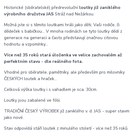
Historické (sběratelské) předrevoluční
loutky již zaniklého
výrobního družstva JAS
Stráž nad Nežárkou.
Možná jste si s těmito loutkami hráli jako děti, Vaši rodiče, či
dědeček s babičkou... V mnoha rodinách se tyto loutky dědí z
generace na generaci a často představují značnou citovou
hodnotu a vzpomínky...
Více než 35 roků stará úloženka ve velice zachovalém až
perfektním stavu - dle reálného fota.
Vhodné pro sběratele, pamětníky, ale především pro milovníky
ČESKÝCH loutek a hraček...
Celková výška loutky i s vahadlem je sca. 30cm.
Loutky jsou zabalené ve fólii.
TRADIČNÍ ČESKÝ VÝROBEK již zaniklého v. d. JAS - super stavm
jako nové.
Stav odpovídá stáří loutek z minulého století - více než 35 roků.