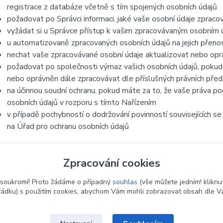
registrace z databáze včetně s tím spojených osobních údajů
požadovat po Správci informaci, jaké vaše osobní údaje zpraco
vyžádat si u Správce přístup k vašim zpracovávaným osobním ú
u automatizovaně zpracovaných osobních údajů na jejich přeno
nechat vaše zpracovávané osobní údaje aktualizovat nebo opra
požadovat po společnosti výmaz vašich osobních údajů, pokud 
nebo oprávněn dále zpracovávat dle příslušných právních před
na účinnou soudní ochranu, pokud máte za to, že vaše práva po
osobních údajů v rozporu s tímto Nařízením
v případě pochybností o dodržování povinností souvisejících s
na Úřad pro ochranu osobních údajů
Zpracování cookies
soukromí! Proto žádáme o případný
souhlas
(vše můžete jedním! kliknu
řádku) s použitím cookies, abychom Vám mohli zobrazovat obsah dle Va
Upravit sběr cookies.