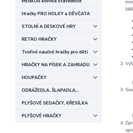
MERKUR kovová stavebnice
oso
(dá
Hračky PRO HOLKY a DĚVČATA
STOLNÍ A DESKOVÉ HRY
RETRO HRAČKY
Tvořivé naučné hračky pro děti
Výš
HRAČKY NA PÍSEK A ZAHRADU
HOUPAČKY
Sou
ODRÁŽEDLA, ŠLAPADLA...
PLYŠOVÉ SEDAČKY, KŘESÍLKA
PLYŠOVÉ HRAČKY
Zpr
zpr