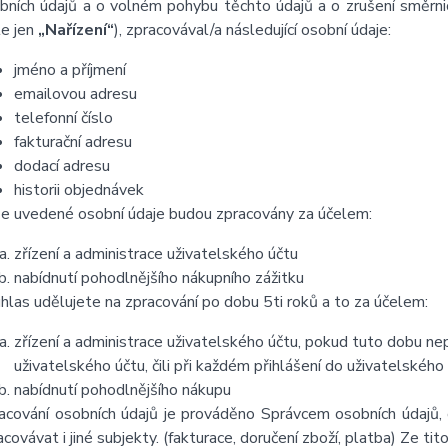
bních údajů a o volném pohybu těchto údajů a o zrušení směrni
le jen
„Nařízení“
), zpracovával/a následující osobní údaje:
jméno a příjmení
emailovou adresu
telefonní číslo
fakturační adresu
dodací adresu
historii objednávek
e uvedené osobní údaje budou zpracovány za účelem:
zřízení a administrace uživatelského účtu
nabídnutí pohodlnějšího nákupního zážitku
hlas udělujete na zpracování po dobu 5ti roků a to za účelem:
zřízení a administrace uživatelského účtu, pokud tuto dobu ne
uživatelského účtu, čili při každém přihlášení do uživatelského
nabídnutí pohodlnějšího nákupu
acování osobních údajů je prováděno Správcem osobních údajů
acovávat i jiné subjekty. (fakturace, doručení zboží, platba) Ze tit