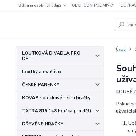
Ochrana osobních údajů
OBCHODNÍ PODMÍNKY
DOPRAV
Úvod
S
LOUTKOVÁ DIVADLA PRO
DĚTI
Souh
Loutky a maňásci
uživ
ČESKÉ PANENKY
KOUPĚ ZB
KOVAP - plechové retro hračky
Pokud si 
TATRA 815 148 hračka pro děti
uživatels
Udě
DŘEVĚNÉ HRAČKY
smy