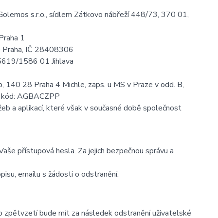
olemos s.r.o., sídlem Zátkovo nábřeží 448/73, 370 01,
 Praha 1
00 Praha, IČ 28408306
 5619/1586 01 Jihlava
140 28 Praha 4 Michle, zaps. u MS v Praze v odd. B,
T) kód: AGBACZPP
eb a aplikací, které však v současné době společnost
aše přístupová hesla. Za jejich bezpečnou správu a
pisu, emailu s žádostí o odstranění.
to zpětvzetí bude mít za následek odstranění uživatelské