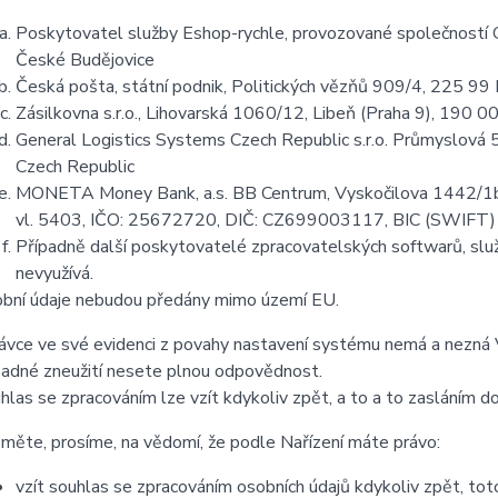
Poskytovatel služby Eshop-rychle, provozované společností G
České Budějovice
Česká pošta, státní podnik, Politických vězňů 909/4, 225 99
Zásilkovna s.r.o., Lihovarská 1060/12, Libeň (Praha 9), 190 
General Logistics Systems Czech Republic s.r.o. Průmyslová
Czech Republic
MONETA Money Bank, a.s. BB Centrum, Vyskočilova 1442/1b, 
vl. 5403, IČO: 25672720, DIČ: CZ699003117, BIC (SWIF
Případně další poskytovatelé zpracovatelských softwarů, služ
nevyužívá.
bní údaje nebudou předány mimo území EU.
ávce ve své evidenci z povahy nastavení systému nemá a nezná V
padné zneužití nesete plnou odpovědnost.
hlas se zpracováním lze vzít kdykoliv zpět, a to a to zasláním do
měte, prosíme, na vědomí, že podle Nařízení máte právo:
vzít souhlas se zpracováním osobních údajů kdykoliv zpět, to