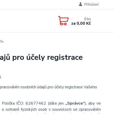
Přihlášení
0
ks
za
0,00 Kč
čtu
jů pro účely registrace
.
zpracováním osobních údajů pro účely registrace Vašeho
1 Polička IČO: 62677462 (dále jen
„Správce“
), aby ve
o ochraně fyzických osob v souvislosti se zpracováním