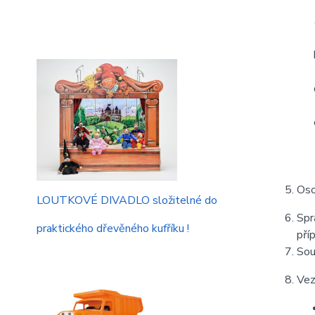
Oso
LOUTKOVÉ DIVADLO složitelné do
Spr
praktického dřevěného kufříku !
pří
Sou
Vez