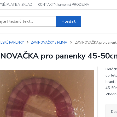
NÉ, PLATBA, SKLAD
KONTAKTY, kamenná PRODEJNA
Hledat
ČESKÉ PANENKY
ZAVINOVAČKY a PLIMA
ZAVINOVAČKA pro panenky
NOVAČKA pro panenky 45-50cm
Holčič
do tét
hraní.
45-50c
Vhodné 
Dos