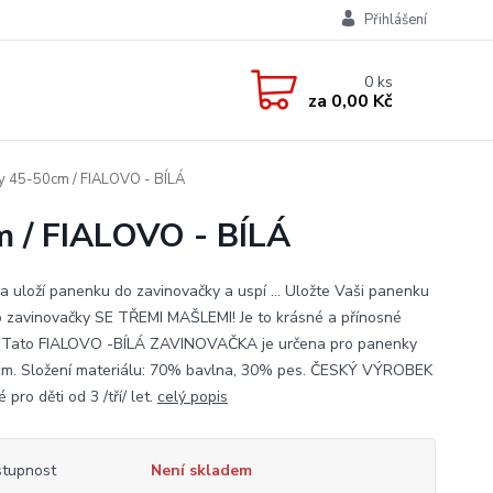
Přihlášení
0
ks
za
0,00 Kč
 45-50cm / FIALOVO - BÍLÁ
 / FIALOVO - BÍLÁ
ka uloží panenku do zavinovačky a uspí ... Uložte Vaši panenku
o zavinovačky SE TŘEMI MAŠLEMI! Je to krásné a přínosné
.. Tato FIALOVO -BÍLÁ ZAVINOVAČKA je určena pro panenky
m. Složení materiálu: 70% bavlna, 30% pes. ČESKÝ VÝROBEK
pro děti od 3 /tří/ let.
celý popis
tupnost
Není skladem