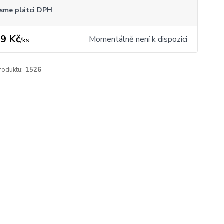
sme plátci DPH
9 Kč
Momentálně není k dispozici
/
ks
roduktu:
1526