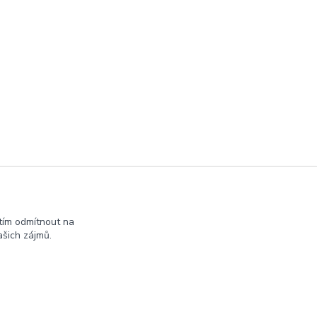
tím odmítnout na
šich zájmů.