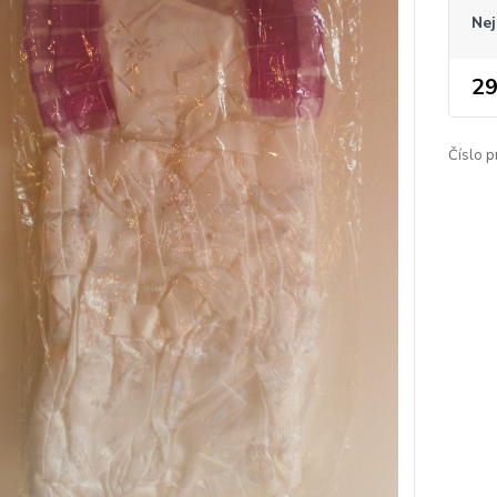
Nej
29
Číslo p