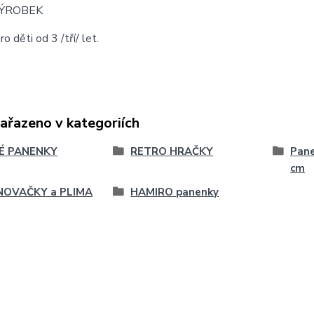
VÝROBEK
o děti od 3 /tří/ let.
zařazeno v kategoriích
É PANENKY
RETRO HRAČKY
Pane
cm
NOVAČKY a PLIMA
HAMIRO panenky