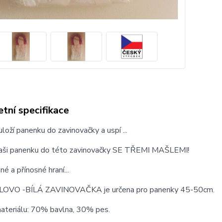
tní specifikace
uloží panenku do zavinovačky a uspí ...
aši panenku do této zavinovačky SE TŘEMI MAŠLEMI!
né a přínosné hraní...
LOVO -BÍLÁ ZAVINOVAČKA je určena pro panenky 45-50cm.
materiálu: 70% bavlna, 30% pes.