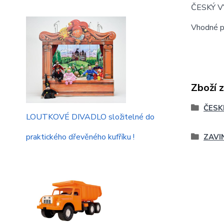
ČESKÝ 
Vhodné pr
Zboží 
ČESK
LOUTKOVÉ DIVADLO složitelné do
praktického dřevěného kufříku !
ZAVI