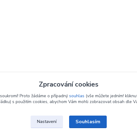
Zpracování cookies
soukromí! Proto žádáme o případný
souhlas
(vše můžete jedním! kliknu
řádku) s použitím cookies, abychom Vám mohli zobrazovat obsah dle Va
Upravit sběr cookies.
Souhlasím
Nastavení