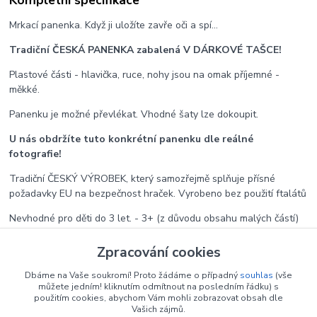
Mrkací panenka. Když ji uložíte zavře oči a spí...
Tradiční ČESKÁ PANENKA zabalená V DÁRKOVÉ TAŠCE!
Plastové části - hlavička, ruce, nohy jsou na omak příjemné -
měkké.
Panenku je možné převlékat. Vhodné šaty lze dokoupit.
U nás obdržíte tuto konkrétní panenku dle reálné
fotografie!
Tradiční ČESKÝ VÝROBEK, který samozřejmě splňuje přísné
požadavky EU na bezpečnost hraček. Vyrobeno bez použití ftalátů
Nevhodné pro děti do 3 let. - 3+ (z důvodu obsahu malých částí)
Balení: DÁRKOVÁ TAŠKA
Zpracování cookies
Dbáme na Vaše soukromí! Proto žádáme o případný
souhlas
(vše
můžete jedním! kliknutím odmítnout na posledním řádku) s
Zboží zařazeno v kategoriích
použitím cookies, abychom Vám mohli zobrazovat obsah dle
Vašich zájmů.