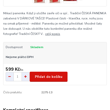
Mrkací panenka. Když ji uložíte zavře oči a spí... Tradiční ČESKÁ PANENKA
zabalená V DÁRKOVÉ TAŠCE! Plastové části - hlavička, ruce, nohy jsou
na omak příjemné - měkké. Panenku je možné převlékat. Vhodné šaty
lze dokoupit. U nás obdržíte tuto konkrétní panenku dle reálné
fotografie! Tradiční ČESKÝ V...
celý popis
Dostupnost
Skladem
Nejsme plátci DPH
599 Kč
/
ks
Přidat do košíku
Číslo produktu:
2275 č.3
Kompletní specifikace