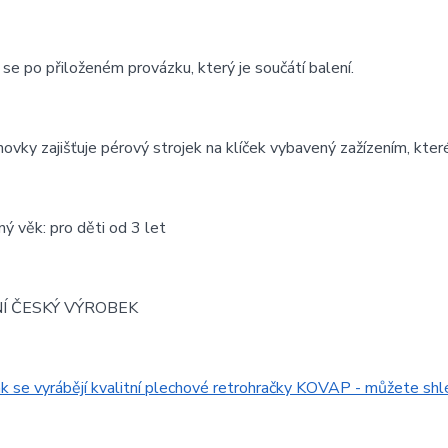
se po přiloženém provázku, který je součátí balení.
ovky zajišťuje pérový strojek na klíček vybavený zažízením, které
ý věk: pro děti od 3 let
Í ČESKÝ VÝROBEK
ak se vyrábějí kvalitní plechové retrohračky KOVAP - můžete s