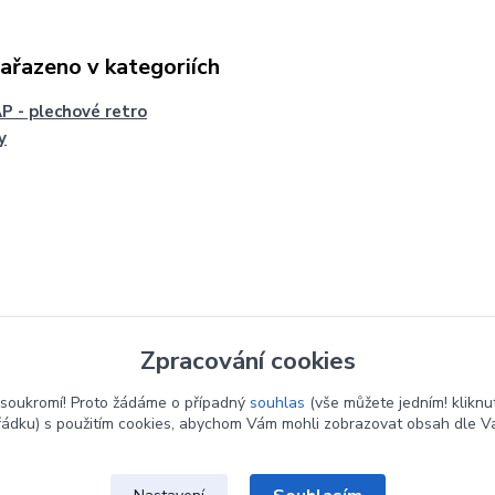
zařazeno v kategoriích
 - plechové retro
y
Zpracování cookies
soukromí! Proto žádáme o případný
souhlas
(vše můžete jedním! kliknu
řádku) s použitím cookies, abychom Vám mohli zobrazovat obsah dle Va
Upravit sběr cookies.