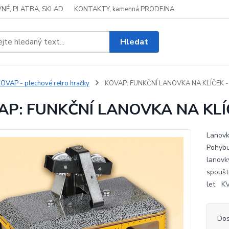
NÉ, PLATBA, SKLAD
KONTAKTY, kamenná PRODEJNA
Hledat
OVAP - plechové retro hračky
KOVAP: FUNKČNÍ LANOVKA NA KLÍČEK - 
AP: FUNKČNÍ LANOVKA NA KLÍČ
Lanovk
Pohybu
lanovky
spoušt
let K
Dos