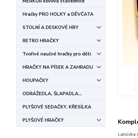
MERKUR kovová stavebnice
Hračky PRO HOLKY a DĚVČATA
STOLNÍ A DESKOVÉ HRY
RETRO HRAČKY
Tvořivé naučné hračky pro děti
HRAČKY NA PÍSEK A ZAHRADU
HOUPAČKY
ODRÁŽEDLA, ŠLAPADLA...
PLYŠOVÉ SEDAČKY, KŘESÍLKA
PLYŠOVÉ HRAČKY
Komple
Lanovka o