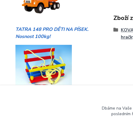
Zboží 
TATRA 148 PRO DĚTI NA PÍSEK.
KOVAP
Nosnost 100kg!
hračk
HOUPAČKY pro malé i větší děti
Dbáme na Vaše 
posledním 