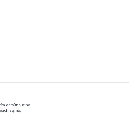
tím odmítnout na
šich zájmů.