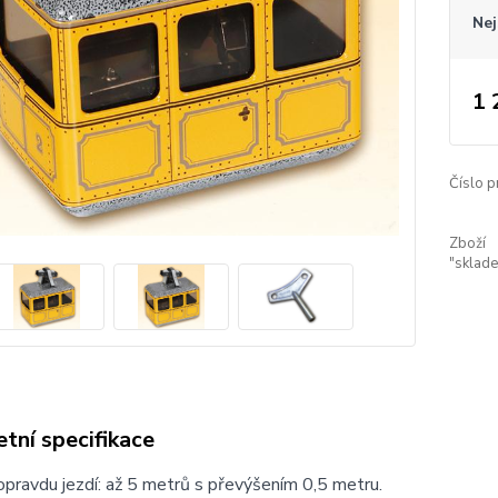
Nej
1 
Číslo p
Zboží
"sklad
tní specifikace
pravdu jezdí: až 5 metrů s převýšením 0,5 metru.