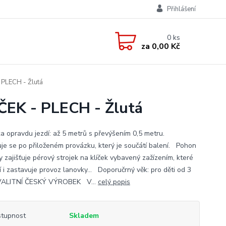
Přihlášení
0
ks
za
0,00 Kč
PLECH - Žlutá
EK - PLECH - Žlutá
a opravdu jezdí: až 5 metrů s převýšením 0,5 metru.
je se po přiloženém provázku, který je součátí balení. Pohon
 zajišťuje pérový strojek na klíček vybavený zažízením, které
í i zastavuje provoz lanovky... Doporučrný věk: pro děti od 3
VALITNÍ ČESKÝ VÝROBEK V...
celý popis
tupnost
Skladem