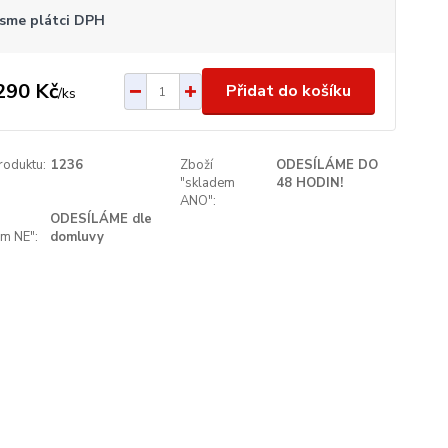
sme plátci DPH
290 Kč
Přidat do košíku
/
ks
roduktu:
1236
Zboží
ODESÍLÁME DO
"skladem
48 HODIN!
ANO":
ODESÍLÁME dle
em NE":
domluvy