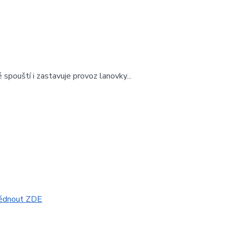
 spouští i zastavuje provoz lanovky...
hlédnout ZDE