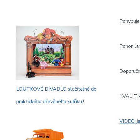
Pohybuje 
Pohon lan
Doporučrn
LOUTKOVÉ DIVADLO složitelné do
KVALITN
praktického dřevěného kufříku !
VIDEO: j