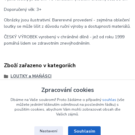
Doporučený věk: 3+
Obrázky jsou ilustrativní. Barerevné provedení - zejména oblečení
loutky se může lišit z důvodu ruční výroby a dostupnosti materiálů.
ČESKÝ VÝROBEK vyrobený v chráněné dílně - jež od roku 1999
pomáhá lidem se zdravotním znevýhodněním.
Zboží zařazeno v kategoriích
LOUTKY a MAŇÁSCI
LOUTKY s dřevěnou hlavičkou
Zpracování cookies
ROZŠÍŘENÍ: Loutky
Dbáme na Vaše soukromí! Proto žádáme o případný
souhlas
(vše
LOUTKY s dřevěnou hlavičkou
můžete jedním! kliknutím odmítnout na posledním řádku) s
použitím cookies, abychom Vám mohli zobrazovat obsah dle
Vašich zájmů.
Souhlasím
Nastavení