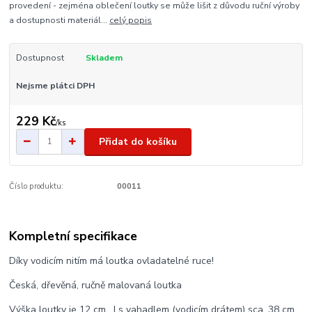
provedení - zejména oblečení loutky se může lišit z důvodu ruční výroby
a dostupnosti materiál...
celý popis
Dostupnost
Skladem
Nejsme plátci DPH
229 Kč
/
ks
Přidat do košíku
Číslo produktu:
00011
Kompletní specifikace
Díky vodicím nitím má loutka ovladatelné ruce!
Česká, dřevěná, ručně malovaná loutka
Výška loutky je 12 cm. I s vahadlem (vodicím drátem) sca, 38 cm