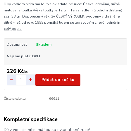
Díky vodicím nitím má loutka ovladatelné ruce! Česká, dřevěná, ručně
malovaná loutka Výška loutky je 12 cm. I s vahadlem (vodicím drátem)
sca. 38 cm Doporučený věk: 3+ ČESKÝ VÝROBEK vyrobený v chráněné
dílně - jež od roku 1999 pomáhá lidem se zdravotním znevýhodněním.
celý popis
Dostupnost
Skladem
Nejsme plátci DPH
226 Kč
/
ks
Přidat do košíku
Číslo produktu:
00011
Kompletní specifikace
Díky vodicím nitím má loutka ovladatelné ruce!