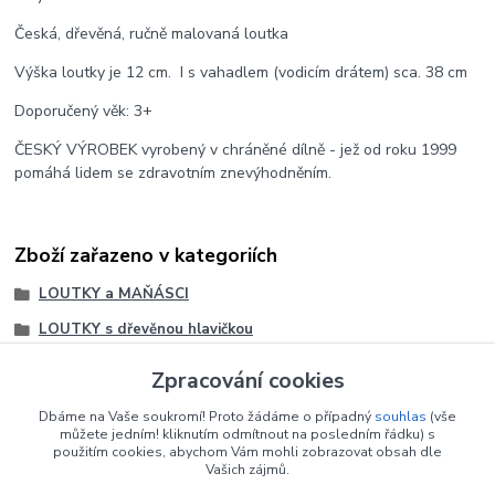
Česká, dřevěná, ručně malovaná loutka
Výška loutky je 12 cm. I s vahadlem (vodicím drátem) sca. 38 cm
Doporučený věk: 3+
ČESKÝ VÝROBEK vyrobený v chráněné dílně - jež od roku 1999
pomáhá lidem se zdravotním znevýhodněním.
Zboží zařazeno v kategoriích
LOUTKY a MAŇÁSCI
LOUTKY s dřevěnou hlavičkou
ROZŠÍŘENÍ: Loutky
Zpracování cookies
LOUTKY + OVLADATELNÉ RUCE !
Dbáme na Vaše soukromí! Proto žádáme o případný
souhlas
(vše
LOUTKY s dřevěnou hlavičkou
můžete jedním! kliknutím odmítnout na posledním řádku) s
použitím cookies, abychom Vám mohli zobrazovat obsah dle
Vašich zájmů.