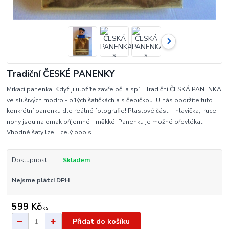
Tradiční ČESKÉ PANENKY
Mrkací panenka. Když ji uložíte zavře oči a spí... Tradiční ČESKÁ PANENKA
ve slušivých modro - bílých šatičkách a s čepičkou. U nás obdržíte tuto
konkrétní panenku dle reálné fotografie! Plastové části - hlavička, ruce,
nohy jsou na omak příjemné - měkké. Panenku je možné převlékat.
Vhodné šaty lze...
celý popis
Dostupnost
Skladem
Nejsme plátci DPH
599 Kč
/
ks
Přidat do košíku