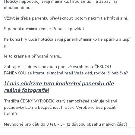
Hočičky napodobují svoji maminku. Hrou se učí... a zabaví na
dlouhou dobu...
Vždyť je třeba panenku převléknout, potom nakrmit a hrát si s ní...
S panenkou/miminkem je třeba si i povídat...
Ke konci hry uloží holčička svoji panenku/miminko ke spánku a uspí
ji...
Je to krásné a přínosné hraní...
Zahrajte si i dnes s novou a poctivě vyrobenou ČESKOU
PANENKOU se kterou si možná hráli Vaše děti, rodiče, či babička?
U nás obdržíte tuto konkrétní panenku dle
reálné fotografie!
Tradiční ČESKÝ VÝROBEK, který samozřejmě splňuje přísné
požadavky EU na bezpečnost hraček. Vyrobeno bez použití
ftalátů.
Nevhodné pro děti do 3 let. - 3+ (z důvodu obsahu malých částí)
Balení: V dárkové tašce