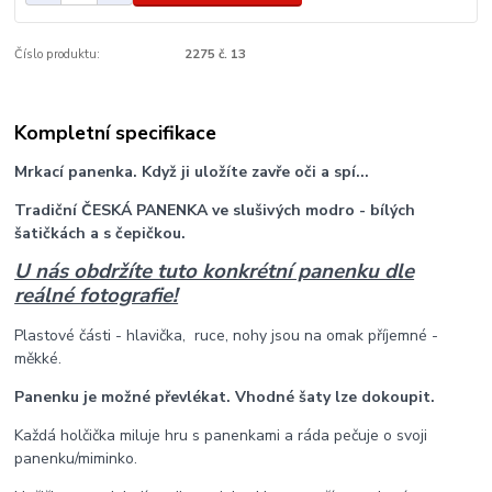
Číslo produktu:
2275 č. 13
Kompletní specifikace
Mrkací panenka. Když ji uložíte zavře oči a spí...
Tradiční ČESKÁ PANENKA ve slušivých modro - bílých
šatičkách a s čepičkou.
U nás obdržíte tuto konkrétní panenku dle
reálné fotografie!
Plastové části - hlavička, ruce, nohy jsou na omak příjemné -
měkké.
Panenku je možné převlékat. Vhodné šaty lze dokoupit.
Každá holčička miluje hru s panenkami a ráda pečuje o svoji
panenku/miminko.